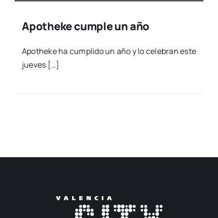
Apotheke cumple un año
Apothe­ke ha cum­pli­do un año y lo cele­bran este
jue­ves […]