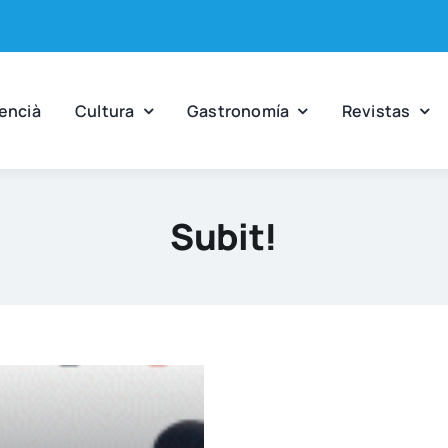
en­cià
Cul­tu­ra
Gas­tro­no­mía
Revis­tas
Subit!