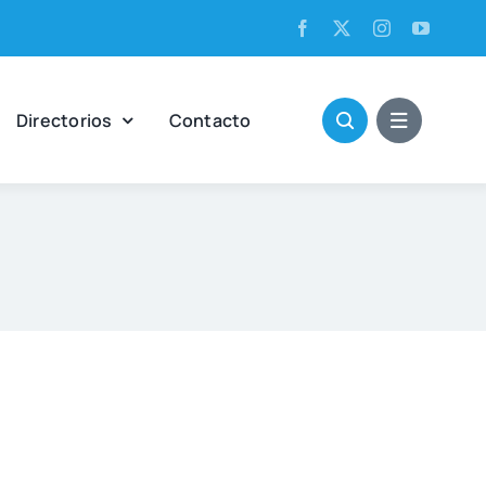
Direc­to­rios
Con­tac­to