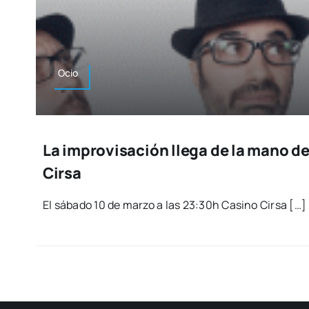
Ocio
La improvisación llega de la mano de
Cirsa
El sába­do 10 de mar­zo a las 23:30h Casino Cir­sa […]