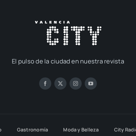
El pul­so de la ciu­dad en nues­tra revis­ta
o
Gas­tro­no­mía
Moda y Belle­za
City Rad