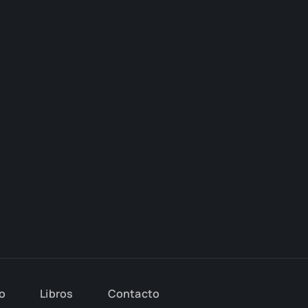
io
Libros
Con­tac­to