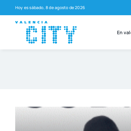
Saltar
Hoy es sába­do, 8 de agos­to de 2026
al
contenido
En val