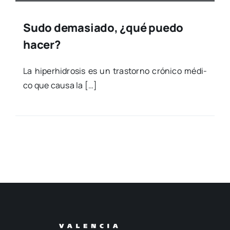
Sudo demasiado, ¿qué puedo
hacer?
La hiper­hi­dro­sis es un tras­torno cró­ni­co médi­
co que cau­sa la […]