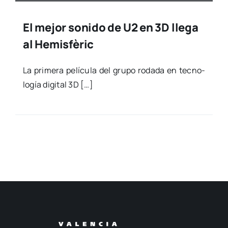
El mejor sonido de U2 en 3D llega
al Hemisfèric
La pri­me­ra pelí­cu­la del gru­po roda­da en tec­no­
lo­gía digi­tal 3D […]