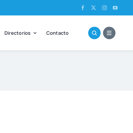
Direc­to­rios
Con­tac­to