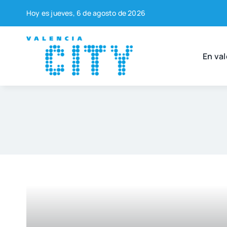
Saltar
Hoy es jue­ves, 6 de agos­to de 2026
al
contenido
En val