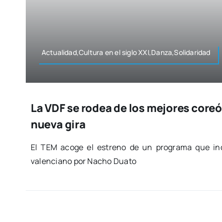
Actualidad,Cultura en el siglo XXI,Danza,Solidaridad
La VDF se rodea de los mejores coreó
nueva gira
El TEM aco­ge el estreno de un pro­gra­ma que incl
valen­ciano por Nacho Dua­to