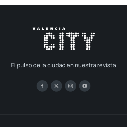
El pul­so de la ciu­dad en nues­tra revis­ta