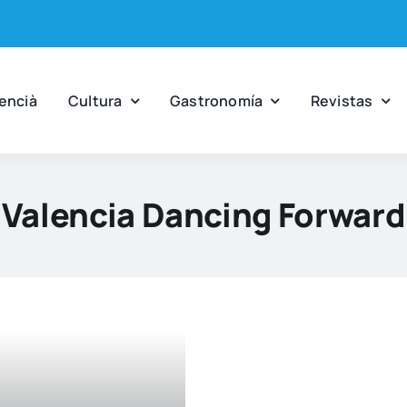
en­cià
Cul­tu­ra
Gas­tro­no­mía
Revis­tas
Valencia Dancing Forward