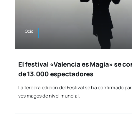
Ocio
El festival «Valencia es Magia» se c
de 13.000 espectadores
La ter­ce­ra edi­ción del Fes­ti­val se ha con­fir­ma­do 
vos magos de nivel mun­dial.