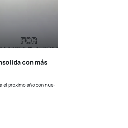
onsolida con más
para el pró­xi­mo año con nue­