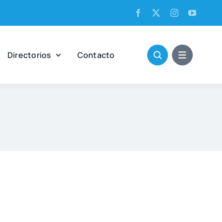
Direc­to­rios
Con­tac­to