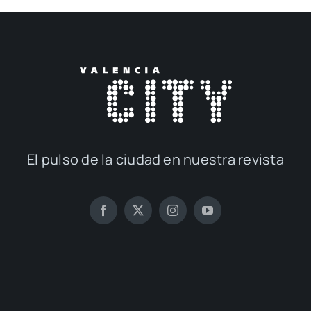
El pul­so de la ciu­dad en nues­tra revis­ta