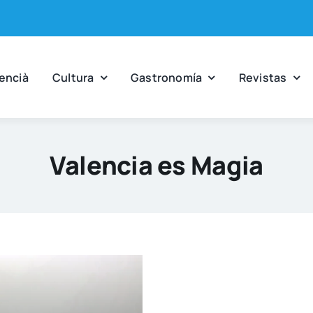
en­cià
Cul­tu­ra
Gas­tro­no­mía
Revis­tas
Valencia es Magia