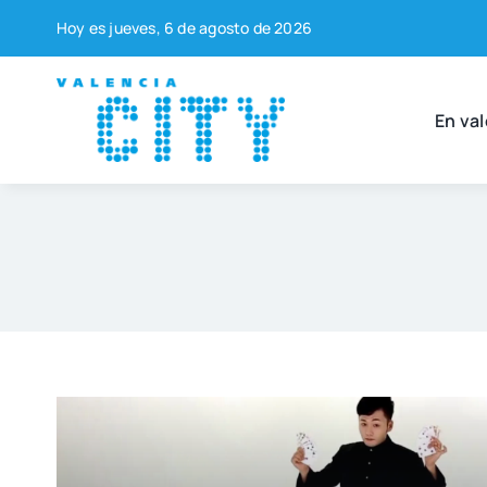
Saltar
Hoy es jue­ves, 6 de agos­to de 2026
al
contenido
En val