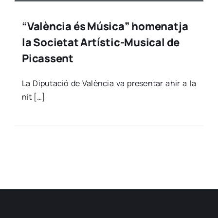
“València és Música” homenatja
la Societat Artístic-Musical de
Picassent
La Dipu­tació de Valèn­cia va pre­sen­tar ahir a la
nit […]