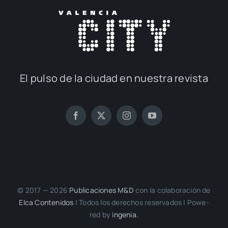
El pul­so de la ciu­dad en nues­tra revis­ta
© 2017 — 2026
Publi­ca­cio­nes M&D
con la cola­bo­ra­ción de
Elca Con­te­ni­dos
| Todos los dere­chos reser­va­dos | Powe­
red by
inge­nia.