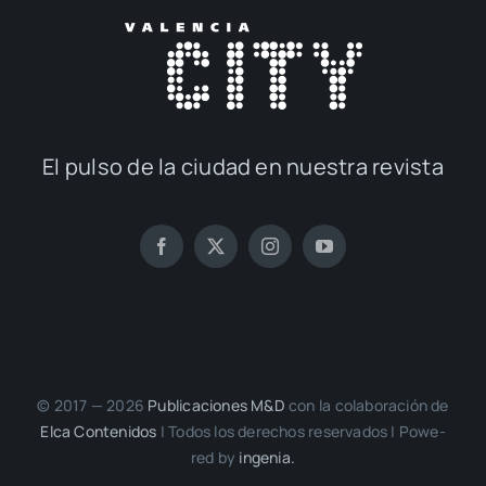
El pul­so de la ciu­dad en nues­tra revis­ta
© 2017 — 2026
Publi­ca­cio­nes M&D
con la cola­bo­ra­ción de
Elca Con­te­ni­dos
| Todos los dere­chos reser­va­dos | Powe­
red by
inge­nia.