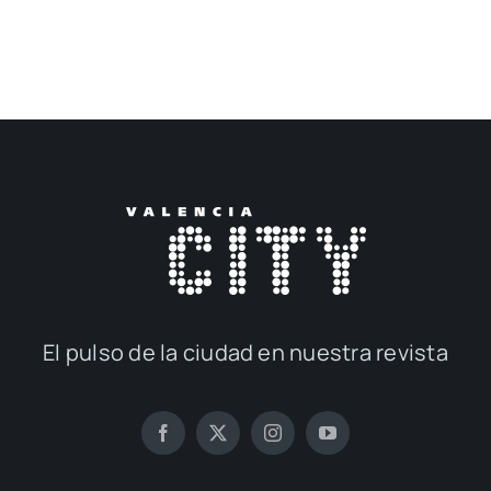
El pul­so de la ciu­dad en nues­tra revis­ta