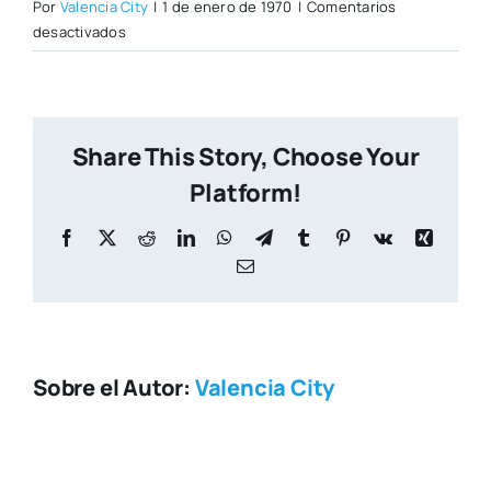
Por
Valencia City
|
1 de enero de 1970
|
Comentarios
en
desactivados
casa_salvador.jpg
Share This Story, Choose Your
Platform!
Facebook
X
Reddit
LinkedIn
WhatsApp
Telegram
Tumblr
Pinterest
Vk
Xing
Correo
electrónico
Sobre el Autor:
Valencia City