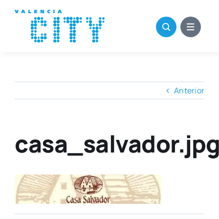
Saltar
al
contenido
Anterior
casa_salvador.jp