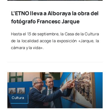
L’ETNO lleva a Alboraya la obra del
fotógrafo Francesc Jarque
Has­ta el 13 de sep­tiem­bre, la Casa de la Cul­tu­ra
de la loca­li­dad aco­ge la expo­si­ción «Jar­que, la
cáma­ra y la vida».
Cul­tu­ra