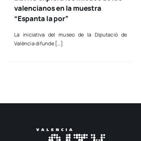
valencianos en la muestra
“Espanta la por”
La ini­cia­ti­va del museo de la Dipu­tació de
Valèn­cia difun­de […]