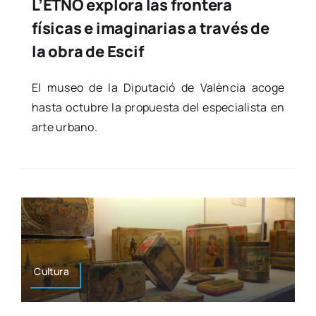
L’ETNO explora las frontera
físicas e imaginarias a través de
la obra de Escif
El museo de la Dipu­tació de Valèn­cia aco­ge
has­ta octu­bre la pro­pues­ta del espe­cia­lis­ta en
arte urbano.
Cul­tu­ra