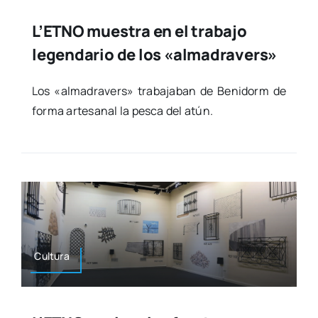
L’ETNO muestra en el trabajo
legendario de los «almadravers»
Los «alma­dra­vers» tra­ba­ja­ban de Beni­dorm de
for­ma arte­sa­nal la pes­ca del atún.
Cul­tu­ra