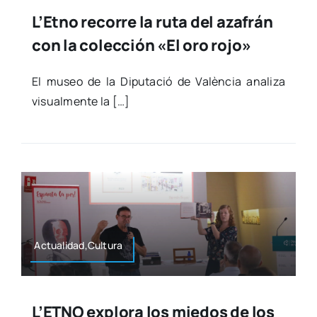
L’Etno recorre la ruta del azafrán
con la colección «El oro rojo»
El museo de la Dipu­tació de Valèn­cia ana­li­za
visual­men­te la […]
Actualidad,Cultura
L’ETNO explora los miedos de los