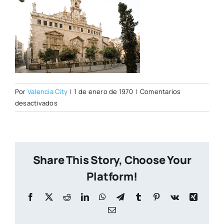
Por
Valencia City
|
1 de enero de 1970
|
Comentarios
en
desactivados
santos
juanes2.png
Share This Story, Choose Your
Platform!
Facebook
X
Reddit
LinkedIn
WhatsApp
Telegram
Tumblr
Pinterest
Vk
Xing
Correo
electrónico