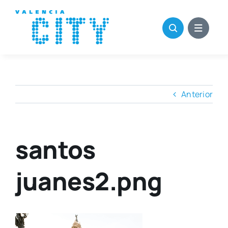
Saltar
al
contenido
Anterior
santos
juanes2.png