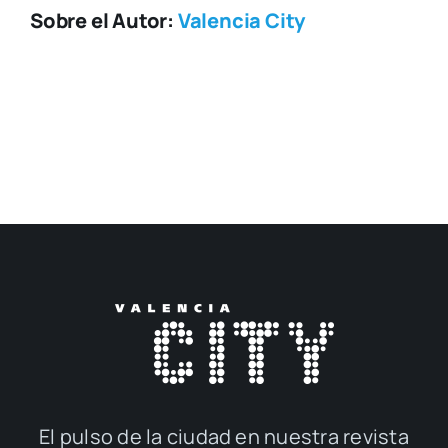
Sobre el Autor:
Valencia City
El pul­so de la ciu­dad en nues­tra revis­ta