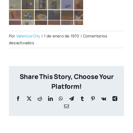
Por
Valencia City
|
1 de enero de 1970
|
Comentarios
en
desactivados
arte8.png
Share This Story, Choose Your
Platform!
Facebook
X
Reddit
LinkedIn
WhatsApp
Telegram
Tumblr
Pinterest
Vk
Xing
Correo
electrónico