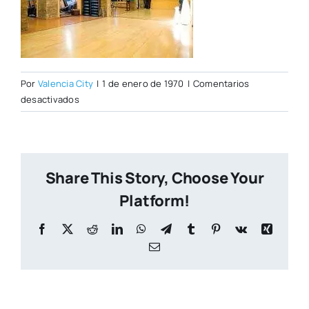
Por
Valencia City
|
1 de enero de 1970
|
Comentarios
en
desactivados
gimnasio2.jpg
Share This Story, Choose Your
Platform!
Facebook
X
Reddit
LinkedIn
WhatsApp
Telegram
Tumblr
Pinterest
Vk
Xing
Correo
electrónico