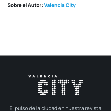
Sobre el Autor:
Valencia City
El pul­so de la ciu­dad en nues­tra revis­ta