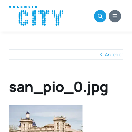
Saltar
al
contenido
Anterior
san_pio_0.jpg