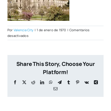
Por
Valencia City
|
1 de enero de 1970
|
Comentarios
en
desactivados
san_pio_0.jpg
Share This Story, Choose Your
Platform!
Facebook
X
Reddit
LinkedIn
WhatsApp
Telegram
Tumblr
Pinterest
Vk
Xing
Correo
electrónico