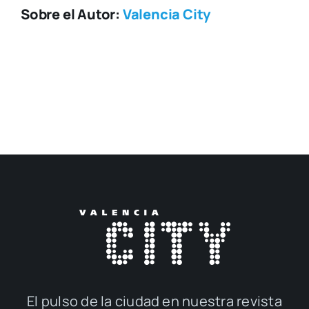
Sobre el Autor:
Valencia City
El pul­so de la ciu­dad en nues­tra revis­ta