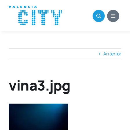
Saltar
al
contenido
Anterior
vina3.jpg