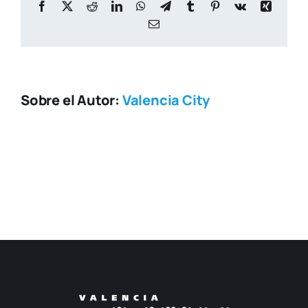
Facebook
X
Reddit
LinkedIn
WhatsApp
Telegram
Tumblr
Pinterest
Vk
Xing
Correo
electrónico
Sobre el Autor:
Valencia City