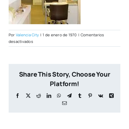
Por
Valencia City
|
1 de enero de 1970
|
Comentarios
en
desactivados
20D2.jpg
Share This Story, Choose Your
Platform!
Facebook
X
Reddit
LinkedIn
WhatsApp
Telegram
Tumblr
Pinterest
Vk
Xing
Correo
electrónico