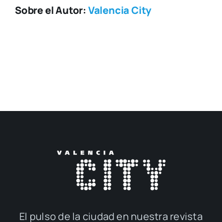
Sobre el Autor:
Valencia City
El pul­so de la ciu­dad en nues­tra revis­ta