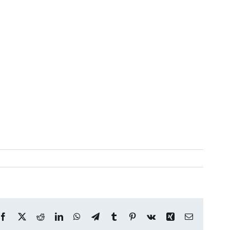
Facebook
X
Reddit
LinkedIn
WhatsApp
Telegram
Tumblr
Pinterest
Vk
Xing
Correo
electrónico