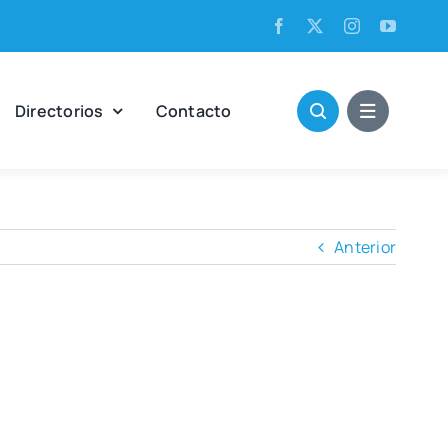
Direc­to­rios
Con­tac­to
Anterior