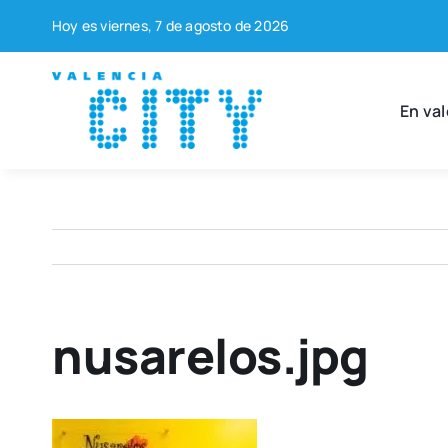
Saltar
Hoy es vier­nes, 7 de agos­to de 2026
al
contenido
En val
nusarelos.jpg