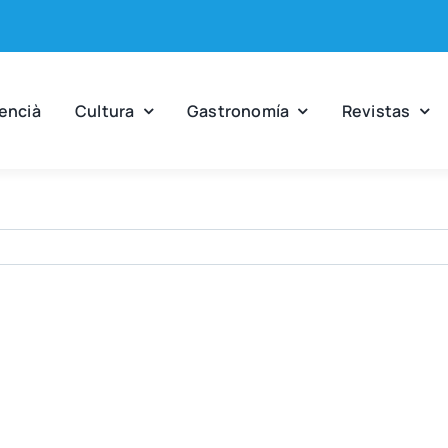
en­cià
Cul­tu­ra
Gas­tro­no­mía
Revis­tas