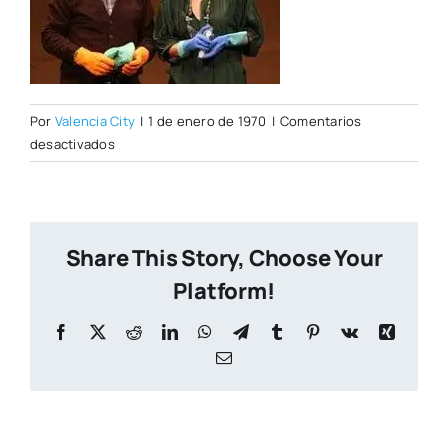
Por
Valencia City
|
1 de enero de 1970
|
Comentarios
en
desactivados
dios1.jpg
Share This Story, Choose Your
Platform!
Facebook
X
Reddit
LinkedIn
WhatsApp
Telegram
Tumblr
Pinterest
Vk
Xing
Correo
electrónico