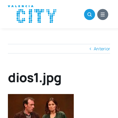
Saltar
al
contenido
Anterior
dios1.jpg