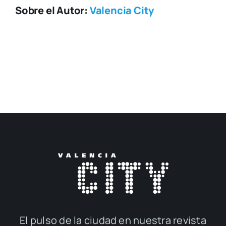
Sobre el Autor:
Valencia City
El pul­so de la ciu­dad en nues­tra revis­ta