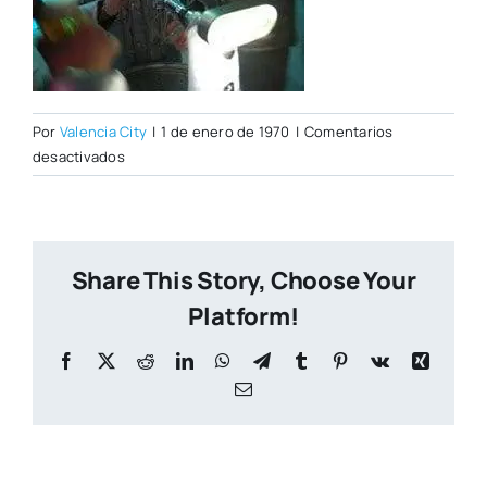
Por
Valencia City
|
1 de enero de 1970
|
Comentarios
en
desactivados
Extracold.jpg
Share This Story, Choose Your
Platform!
Facebook
X
Reddit
LinkedIn
WhatsApp
Telegram
Tumblr
Pinterest
Vk
Xing
Correo
electrónico