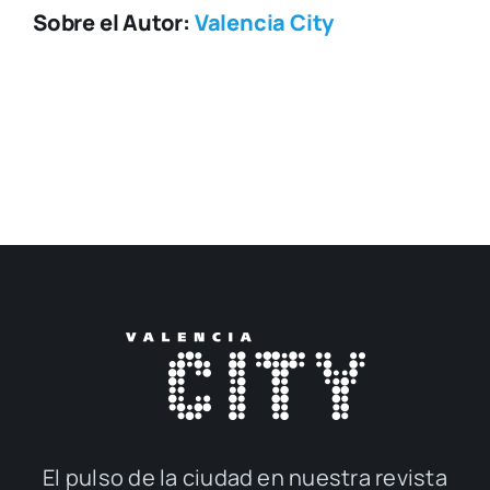
Sobre el Autor:
Valencia City
El pul­so de la ciu­dad en nues­tra revis­ta