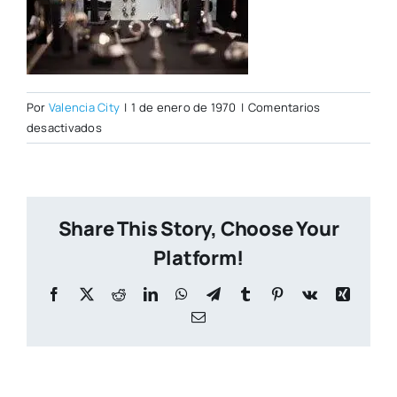
Por
Valencia City
|
1 de enero de 1970
|
Comentarios
en
desactivados
Aruba2.jpg
Share This Story, Choose Your
Platform!
Facebook
X
Reddit
LinkedIn
WhatsApp
Telegram
Tumblr
Pinterest
Vk
Xing
Correo
electrónico