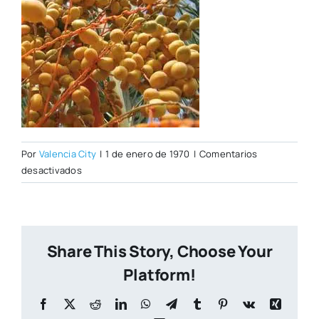
Por
Valencia City
|
1 de enero de 1970
|
Comentarios
en
desactivados
datiles.jpg
Share This Story, Choose Your
Platform!
Facebook
X
Reddit
LinkedIn
WhatsApp
Telegram
Tumblr
Pinterest
Vk
Xing