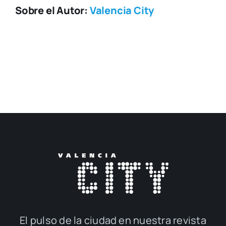
Sobre el Autor:
Valencia City
El pul­so de la ciu­dad en nues­tra revis­ta