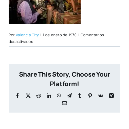
Por
Valencia City
|
1 de enero de 1970
|
Comentarios
en
desactivados
gin1.jpg
Share This Story, Choose Your
Platform!
Facebook
X
Reddit
LinkedIn
WhatsApp
Telegram
Tumblr
Pinterest
Vk
Xing
Correo
electrónico