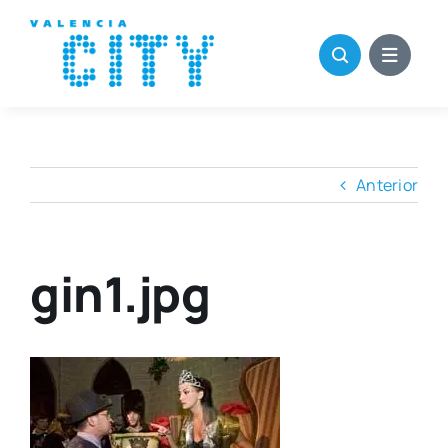
Saltar
al
contenido
Anterior
gin1.jpg