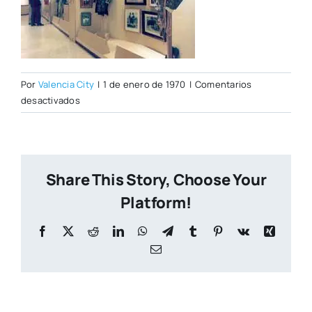
Por
Valencia City
|
1 de enero de 1970
|
Comentarios
en
desactivados
taurino2.jpg
Share This Story, Choose Your
Platform!
Facebook
X
Reddit
LinkedIn
WhatsApp
Telegram
Tumblr
Pinterest
Vk
Xing
Correo
electrónico