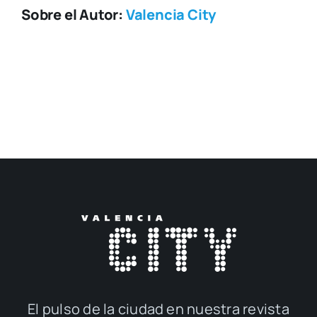
Sobre el Autor:
Valencia City
El pul­so de la ciu­dad en nues­tra revis­ta