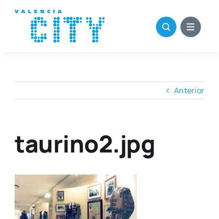
Saltar
al
contenido
Anterior
taurino2.jpg