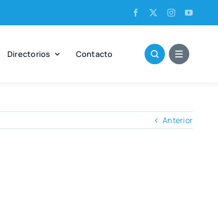
Direc­to­rios
Con­tac­to
Anterior