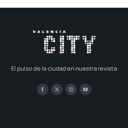
El pul­so de la ciu­dad en nues­tra revis­ta