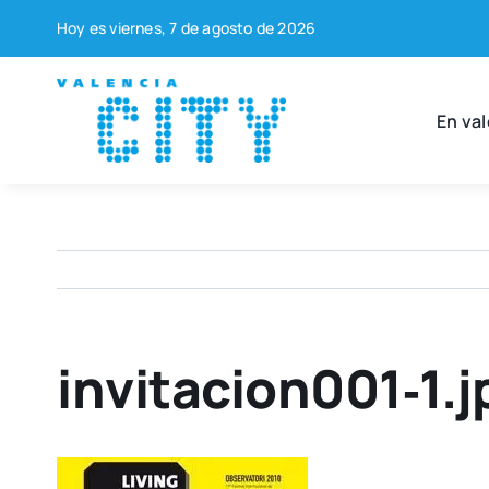
Saltar
Hoy es vier­nes, 7 de agos­to de 2026
al
contenido
En val
invitacion001‑1.j