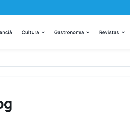
en­cià
Cul­tu­ra
Gas­tro­no­mía
Revis­tas
pg