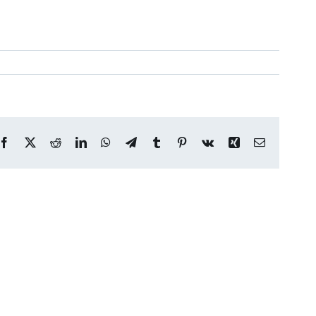
Facebook
X
Reddit
LinkedIn
WhatsApp
Telegram
Tumblr
Pinterest
Vk
Xing
Correo
electrónico