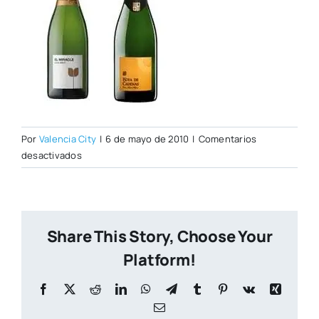
Por
Valencia City
|
6 de mayo de 2010
|
Comentarios
en
desactivados
Miracle_cava_juntas.jpg
Share This Story, Choose Your
Platform!
Facebook
X
Reddit
LinkedIn
WhatsApp
Telegram
Tumblr
Pinterest
Vk
Xing
Correo
electrónico