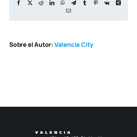
Facebook
X
Reddit
LinkedIn
WhatsApp
Telegram
Tumblr
Pinterest
Vk
Xing
Correo
electrónico
Sobre el Autor:
Valencia City