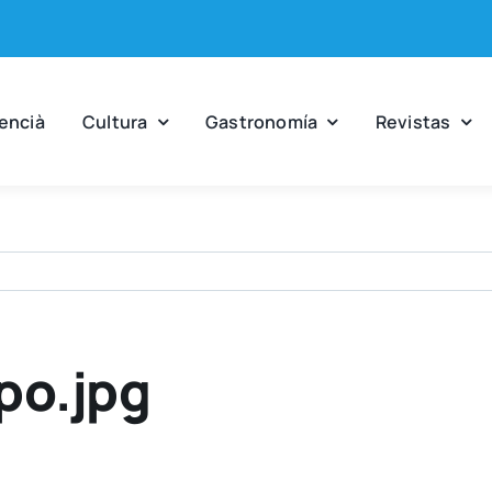
en­cià
Cul­tu­ra
Gas­tro­no­mía
Revis­tas
po.jpg