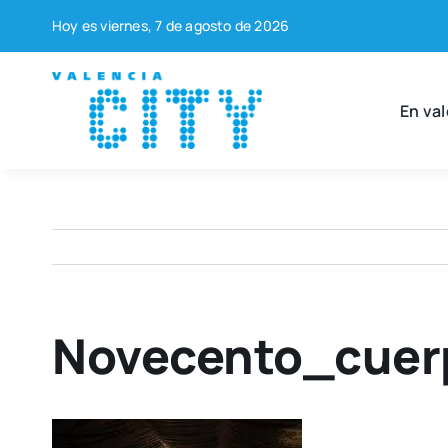
Saltar
Hoy es vier­nes, 7 de agos­to de 2026
al
contenido
En val
Novecento_cuer