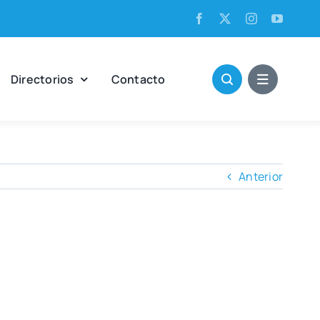
Direc­to­rios
Con­tac­to
Anterior