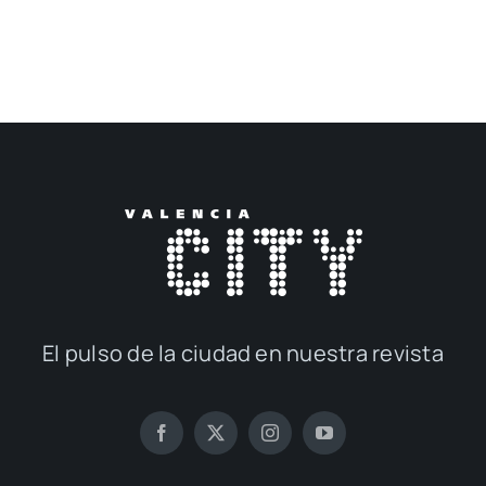
El pul­so de la ciu­dad en nues­tra revis­ta