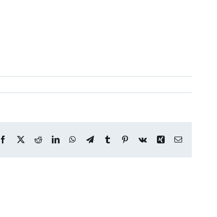
Facebook
X
Reddit
LinkedIn
WhatsApp
Telegram
Tumblr
Pinterest
Vk
Xing
Correo
electrónico