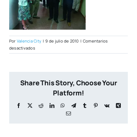
Por
Valencia City
|
9 de julio de 2010
|
Comentarios
en
desactivados
Cullera1_web.jpg
Share This Story, Choose Your
Platform!
Facebook
X
Reddit
LinkedIn
WhatsApp
Telegram
Tumblr
Pinterest
Vk
Xing
Correo
electrónico