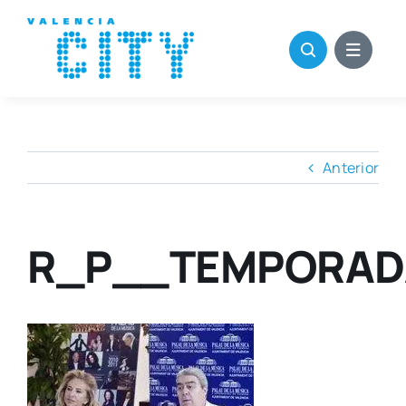
Saltar
al
contenido
Anterior
R_P__TEMPORADA