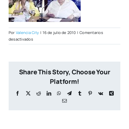
Por
Valencia City
|
16 de julio de 2010
|
Comentarios
en
desactivados
R_P__TEMPORADA_2010_2011_PALAU_EVA_RIPOLL
Share This Story, Choose Your
Platform!
Facebook
X
Reddit
LinkedIn
WhatsApp
Telegram
Tumblr
Pinterest
Vk
Xing
Correo
electrónico