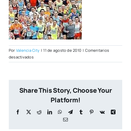
Por
Valencia City
|
11 de agosto de 2010
|
Comentarios
en
desactivados
targetaesportiva-
cuerpo.jpg
Share This Story, Choose Your
Platform!
Facebook
X
Reddit
LinkedIn
WhatsApp
Telegram
Tumblr
Pinterest
Vk
Xing
Correo
electrónico