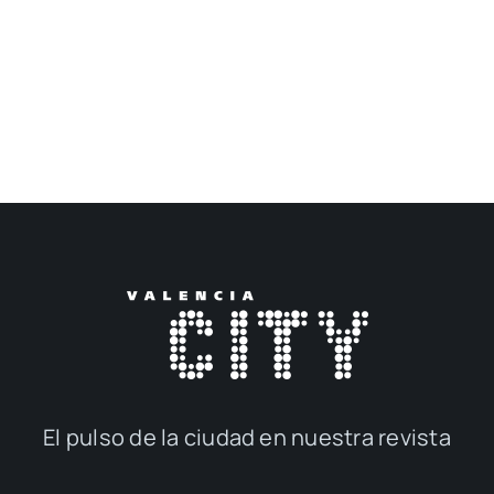
El pul­so de la ciu­dad en nues­tra revis­ta