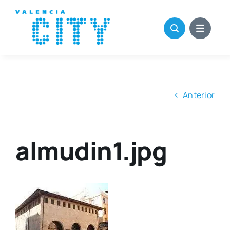
Saltar
al
contenido
Anterior
almudin1.jpg