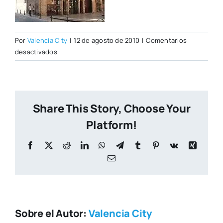
Por
Valencia City
|
12 de agosto de 2010
|
Comentarios
en
desactivados
almudin1.jpg
Share This Story, Choose Your
Platform!
Facebook
X
Reddit
LinkedIn
WhatsApp
Telegram
Tumblr
Pinterest
Vk
Xing
Correo
electrónico
Sobre el Autor:
Valencia City