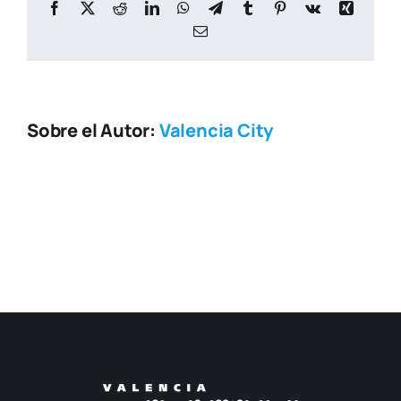
Facebook
X
Reddit
LinkedIn
WhatsApp
Telegram
Tumblr
Pinterest
Vk
Xing
Correo
electrónico
Sobre el Autor:
Valencia City