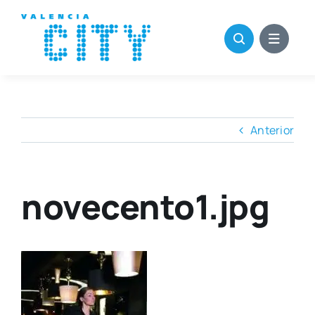
Saltar
al
contenido
Anterior
novecento1.jpg