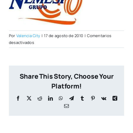
Por
Valencia City
|
17 de agosto de 2010
|
Comentarios
en
desactivados
nemlogo1.jpg
Share This Story, Choose Your
Platform!
Facebook
X
Reddit
LinkedIn
WhatsApp
Telegram
Tumblr
Pinterest
Vk
Xing
Correo
electrónico