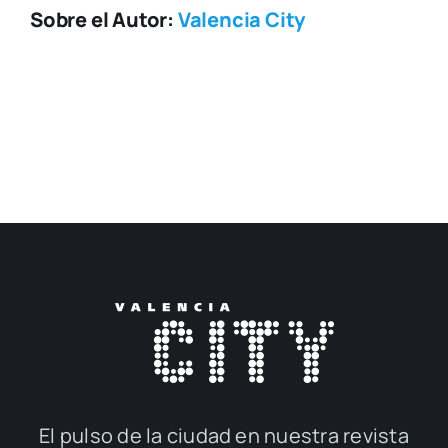
Sobre el Autor:
Valencia City
El pul­so de la ciu­dad en nues­tra revis­ta