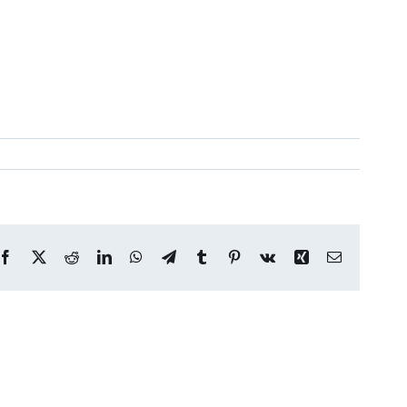
Facebook
X
Reddit
LinkedIn
WhatsApp
Telegram
Tumblr
Pinterest
Vk
Xing
Correo
electrónico