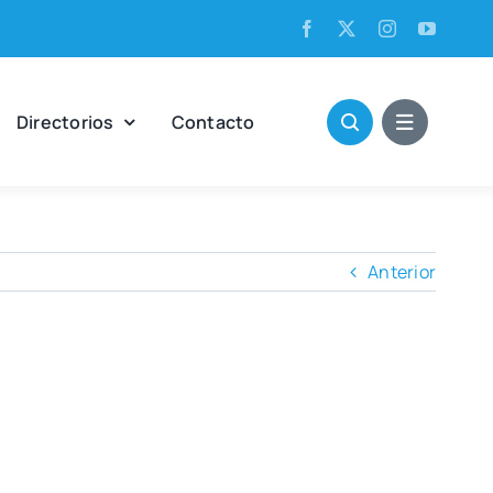
Direc­to­rios
Con­tac­to
Anterior