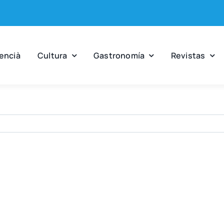
en­cià
Cul­tu­ra
Gas­tro­no­mía
Revis­tas