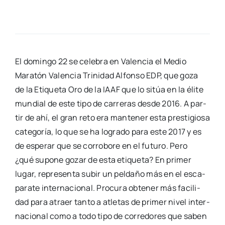
El domin­go 22 se cele­bra en Valen­cia el Medio
Mara­tón Valen­cia Tri­ni­dad Alfon­so EDP, que goza
de la Eti­que­ta Oro de la IAAF que lo sitúa en la éli­te
mun­dial de este tipo de carre­ras des­de 2016. A par­
tir de ahí, el gran reto era man­te­ner esta pres­ti­gio­sa
cate­go­ría, lo que se ha logra­do para este 2017 y es
de espe­rar que se corro­bo­re en el futu­ro. Pero
¿qué supo­ne gozar de esta eti­que­ta? En pri­mer
lugar, repre­sen­ta subir un pel­da­ño más en el esca­
pa­ra­te inter­na­cio­nal. Pro­cu­ra obte­ner más faci­li­
dad para atraer tan­to a atle­tas de pri­mer nivel inter­
na­cio­nal como a todo tipo de corre­do­res que saben