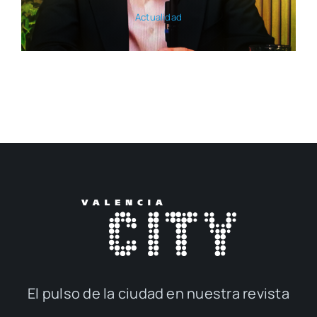
Actua­li­dad
El pul­so de la ciu­dad en nues­tra revis­ta