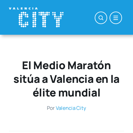
Saltar
al
contenido
El Medio Maratón
sitúa a Valencia en la
élite mundial
Por
Valen­cia City