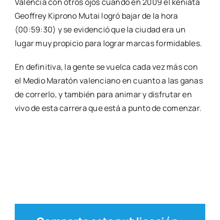
Valèn­cia con otros ojos cuan­do en 2009 el kenia­ta
Geof­frey Kiprono Mutai logró bajar de la hora
(00:59:30) y se evi­den­ció que la ciu­dad era un
lugar muy pro­pi­cio para lograr mar­cas for­mi­da­bles.
En defi­ni­ti­va, la gen­te se vuel­ca cada vez más con
el Medio Mara­tón valen­ciano en cuan­to a las ganas
de correr­lo, y tam­bién para ani­mar y dis­fru­tar en
vivo de esta carre­ra que está a pun­to de comen­zar.