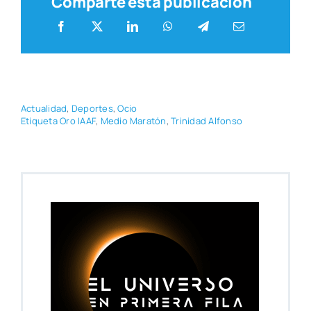
Comparte esta publicación
Actua­li­dad
,
Depor­tes
,
Ocio
Eti­que­ta Oro IAAF
,
Medio Mara­tón
,
Tri­ni­dad Alfon­so