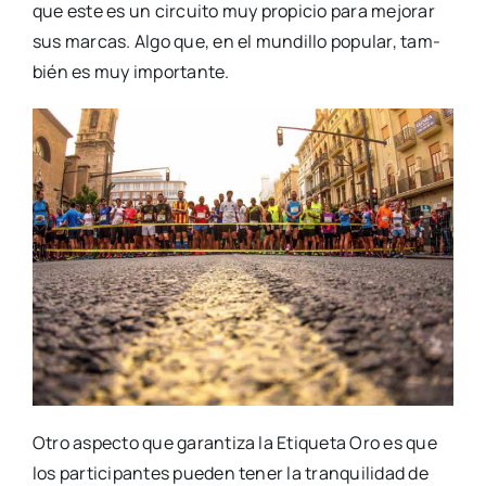
que este es un cir­cui­to muy pro­pi­cio para mejo­rar
sus mar­cas. Algo que, en el mun­di­llo popu­lar, tam­
bién es muy impor­tan­te.
Otro aspec­to que garan­ti­za la Eti­que­ta Oro es que
los par­ti­ci­pan­tes pue­den tener la tran­qui­li­dad de