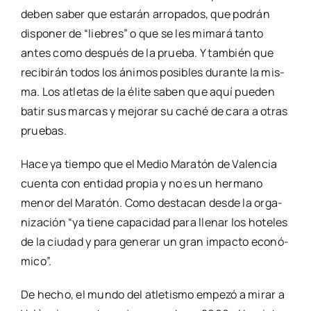
deben saber que esta­rán arro­pa­dos, que podrán
dis­po­ner de “lie­bres” o que se les mima­rá tan­to
antes como des­pués de la prue­ba. Y tam­bién que
reci­bi­rán todos los áni­mos posi­bles duran­te la mis­
ma. Los atle­tas de la éli­te saben que aquí pue­den
batir sus mar­cas y mejo­rar su caché de cara a otras
prue­bas.
Hace ya tiem­po que el Medio Mara­tón de Valen­cia
cuen­ta con enti­dad pro­pia y no es un her­mano
menor del Mara­tón. Como des­ta­can des­de la orga­
ni­za­ción “ya tie­ne capa­ci­dad para lle­nar los hote­les
de la ciu­dad y para gene­rar un gran impac­to eco­nó­
mi­co”.
De hecho, el mun­do del atle­tis­mo empe­zó a mirar a