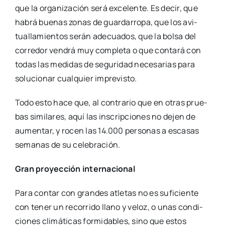
que la orga­ni­za­ción será exce­len­te. Es decir, que
habrá bue­nas zonas de guar­da­rro­pa, que los avi­
tua­lla­mien­tos serán ade­cua­dos, que la bol­sa del
corre­dor ven­drá muy com­ple­ta o que con­ta­rá con
todas las medi­das de segu­ri­dad nece­sa­rias para
solu­cio­nar cual­quier impre­vis­to.
Todo esto hace que, al con­tra­rio que en otras prue­
bas simi­la­res, aquí las ins­crip­cio­nes no dejen de
aumen­tar, y rocen las 14.000 per­so­nas a esca­sas
sema­nas de su cele­bra­ción.
Gran pro­yec­ción inter­na­cio­nal
Para con­tar con gran­des atle­tas no es sufi­cien­te
con tener un reco­rri­do llano y veloz, o unas con­di­
cio­nes cli­má­ti­cas for­mi­da­bles, sino que estos