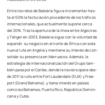
Entre los retos de Baleà­ria figu­ra incre­men­tar has­
ta el 50% la fac­tu­ra­ción pro­ce­den­te de los trá­fi­cos
inter­na­cio­na­les, que actual­men­te supo­ne cer­ca
del 20%. Tras la aper­tu­ra de la línea entre Alge­ci­ras
y Tán­ger en 2003, Baleà­ria sigue con la volun­tad de
expan­dir su nego­cio en el nor­te de Áfri­ca con esta
nue­va ruta en Arge­lia y man­tie­ne su inte­rés de con­
so­li­dar su pre­sen­cia en Marrue­cos. Ade­más, la
estra­te­gia de inter­na­cio­na­li­za­ción del Gru­po tam­
bién pasa por el Cari­be, don­de la navie­ra ope­ra des­
de 2011 la ruta entre Fort Lau­der­da­le (EUA) y Free­
port (Grand Baha­ma), y tie­ne inte­rés en paí­ses
como las Baha­mas, Puer­to Rico, Repú­bli­ca Domi­ni­
ca­na y Cuba.