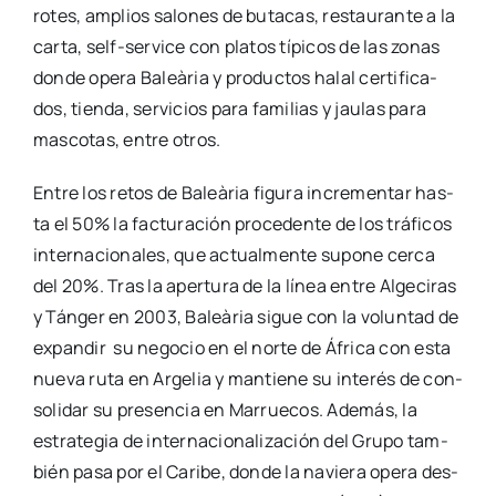
ro­tes, amplios salo­nes de buta­cas, res­tau­ran­te a la
car­ta, self-ser­­vi­­ce con pla­tos típi­cos de las zonas
don­de ope­ra Baleà­ria y pro­duc­tos halal cer­ti­fi­ca­
dos, tien­da, ser­vi­cios para fami­lias y jau­las para
mas­co­tas, entre otros.
Entre los retos de Baleà­ria figu­ra incre­men­tar has­
ta el 50% la fac­tu­ra­ción pro­ce­den­te de los trá­fi­cos
inter­na­cio­na­les, que actual­men­te supo­ne cer­ca
del 20%. Tras la aper­tu­ra de la línea entre Alge­ci­ras
y Tán­ger en 2003, Baleà­ria sigue con la volun­tad de
expan­dir su nego­cio en el nor­te de Áfri­ca con esta
nue­va ruta en Arge­lia y man­tie­ne su inte­rés de con­
so­li­dar su pre­sen­cia en Marrue­cos. Ade­más, la
estra­te­gia de inter­na­cio­na­li­za­ción del Gru­po tam­
bién pasa por el Cari­be, don­de la navie­ra ope­ra des­