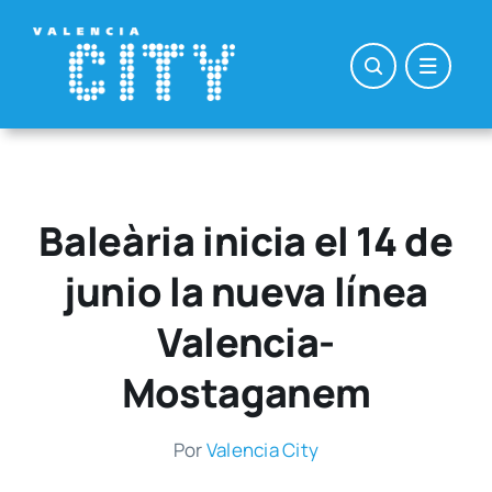
Saltar
al
contenido
Baleària inicia el 14 de
junio la nueva línea
Valencia-
Mostaganem
Por
Valen­cia City