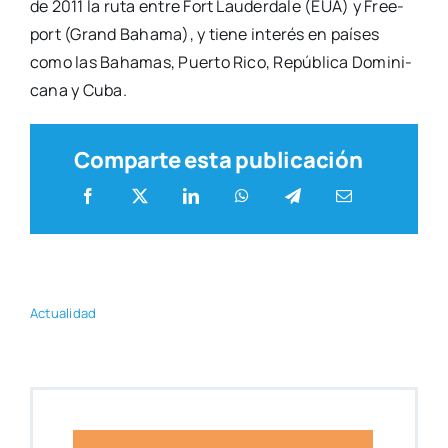
de 2011 la ruta entre Fort Lau­der­da­le (EUA) y Free­
port (Grand Baha­ma), y tie­ne inte­rés en paí­ses
como las Baha­mas, Puer­to Rico, Repú­bli­ca Domi­ni­
ca­na y Cuba.
Comparte esta publicación
Actua­li­dad