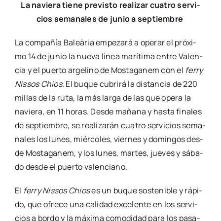
La navie­ra tie­ne pre­vis­to rea­li­zar cua­tro ser­vi­
cios sema­na­les de junio a sep­tiem­bre
La com­pa­ñía Baleà­ria empe­za­rá a ope­rar el pró­xi­
mo 14 de junio la nue­va línea marí­ti­ma entre Valen­
cia y el puer­to arge­lino de Mos­ta­ga­nem con el
ferry
Nis­sos Chios
. El buque cubri­rá la dis­tan­cia de 220
millas de la ruta, la más lar­ga de las que ope­ra la
navie­ra, en 11 horas. Des­de maña­na y has­ta fina­les
de sep­tiem­bre, se rea­li­za­rán cua­tro ser­vi­cios sema­
na­les los lunes, miér­co­les, vier­nes y domin­gos des­
de Mos­ta­ga­nem, y los lunes, mar­tes, jue­ves y sába­
do des­de el puer­to valen­ciano.
El
ferry Nis­sos Chios
es un buque sos­te­ni­ble y rápi­
do, que ofre­ce una cali­dad exce­len­te en los ser­vi­
cios a bor­do y la máxi­ma como­di­dad para los pasa­