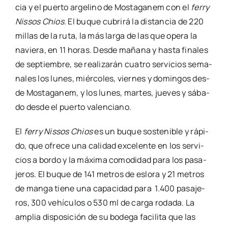
cia y el puer­to arge­lino de Mos­ta­ga­nem con el
ferry
Nis­sos Chios
. El buque cubri­rá la dis­tan­cia de 220
millas de la ruta, la más lar­ga de las que ope­ra la
navie­ra, en 11 horas. Des­de maña­na y has­ta fina­les
de sep­tiem­bre, se rea­li­za­rán cua­tro ser­vi­cios sema­
na­les los lunes, miér­co­les, vier­nes y domin­gos des­
de Mos­ta­ga­nem, y los lunes, mar­tes, jue­ves y sába­
do des­de el puer­to valen­ciano.
El
ferry Nis­sos Chios
es un buque sos­te­ni­ble y rápi­
do, que ofre­ce una cali­dad exce­len­te en los ser­vi­
cios a bor­do y la máxi­ma como­di­dad para los pasa­
je­ros. El buque de 141 metros de eslo­ra y 21 metros
de man­ga tie­ne una capa­ci­dad para 1.400 pasa­je­
ros, 300 vehícu­los o 530 ml de car­ga roda­da. La
amplia dis­po­si­ción de su bode­ga faci­li­ta que las