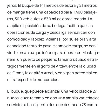
je­ros. El buque de 141 metros de eslo­ra y 21 metros
de man­ga tie­ne una capa­ci­dad para 1.400 pasa­je­
ros, 300 vehícu­los o 530 ml de car­ga roda­da. La
amplia dis­po­si­ción de su bode­ga faci­li­ta que las
ope­ra­cio­nes de car­ga y des­car­ga se reali­cen con
como­di­dad y rapi­dez. Ade­más, por su eslo­ra y alta
capa­ci­dad tan­to de pasa­je como de car­ga, se con­
vier­te en un buque idó­neo para ope­rar en Mos­ta­ga­
nem, un puer­to de peque­ño tama­ño situa­do estra­
té­gi­ca­men­te en el gol­fo de Arzew, entre la ciu­dad
de Orán y la capi­tán Argel, y con gran poten­cial en
el trans­por­te de mer­can­cías.
El buque, que pue­de alcan­zar una velo­ci­dad de 27
nudos, cuen­ta tam­bién con una amplia varie­dad de
ser­vi­cios a bor­do, entre los que des­ta­can 73 cama­