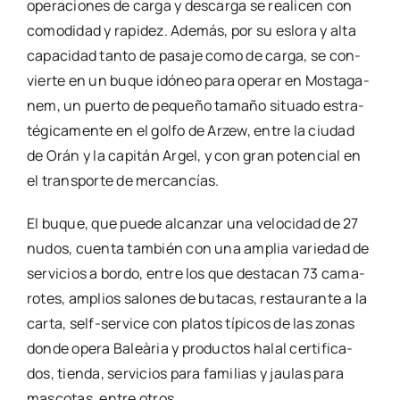
ope­ra­cio­nes de car­ga y des­car­ga se reali­cen con
como­di­dad y rapi­dez. Ade­más, por su eslo­ra y alta
capa­ci­dad tan­to de pasa­je como de car­ga, se con­
vier­te en un buque idó­neo para ope­rar en Mos­ta­ga­
nem, un puer­to de peque­ño tama­ño situa­do estra­
té­gi­ca­men­te en el gol­fo de Arzew, entre la ciu­dad
de Orán y la capi­tán Argel, y con gran poten­cial en
el trans­por­te de mer­can­cías.
El buque, que pue­de alcan­zar una velo­ci­dad de 27
nudos, cuen­ta tam­bién con una amplia varie­dad de
ser­vi­cios a bor­do, entre los que des­ta­can 73 cama­
ro­tes, amplios salo­nes de buta­cas, res­tau­ran­te a la
car­ta, self-ser­­vi­­ce con pla­tos típi­cos de las zonas
don­de ope­ra Baleà­ria y pro­duc­tos halal cer­ti­fi­ca­
dos, tien­da, ser­vi­cios para fami­lias y jau­las para
mas­co­tas, entre otros.