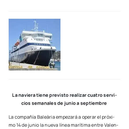
La navie­ra tie­ne pre­vis­to rea­li­zar cua­tro ser­vi­
cios sema­na­les de junio a sep­tiem­bre
La com­pa­ñía Baleà­ria empe­za­rá a ope­rar el pró­xi­
mo 14 de junio la nue­va línea marí­ti­ma entre Valen­