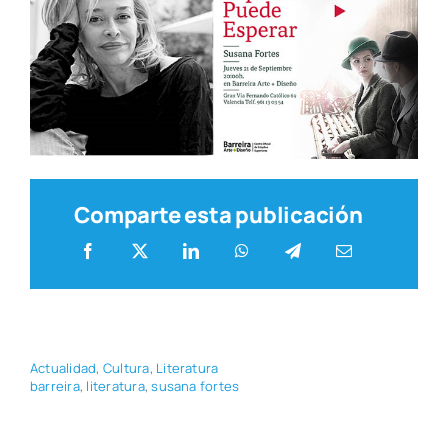
Comparte esta publicación
Actua­li­dad
,
Cul­tu­ra
,
Lite­ra­tu­ra
barrei­ra
,
lite­ra­tu­ra
,
susa­na for­tes