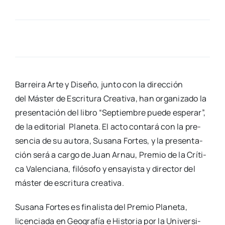
Barrei­ra Arte y Dise­ño, jun­to con la direc­ción
del Más­ter de Escri­tu­ra Crea­ti­va, han orga­ni­za­do la
pre­sen­ta­ción del libro “Sep­tiem­bre pue­de espe­rar”,
de la edi­to­rial Pla­ne­ta. El acto con­ta­rá con la pre­
sen­cia de su auto­ra, Susa­na For­tes, y la pre­sen­ta­
ción será a car­go de Juan Arnau, Pre­mio de la Crí­ti­
ca Valen­cia­na, filó­so­fo y ensa­yis­ta y direc­tor del
más­ter de escri­tu­ra crea­ti­va.
Susa­na For­tes es fina­lis­ta del Pre­mio Pla­ne­ta,
licen­cia­da en Geo­gra­fía e His­to­ria por la Uni­ver­si­