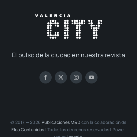
El pul­so de la ciu­dad en nues­tra revis­ta
© 2017 — 2026
Publi­ca­cio­nes M&D
con la cola­bo­ra­ción de
Elca Con­te­ni­dos
| Todos los dere­chos reser­va­dos | Powe­
red by
inge­nia.