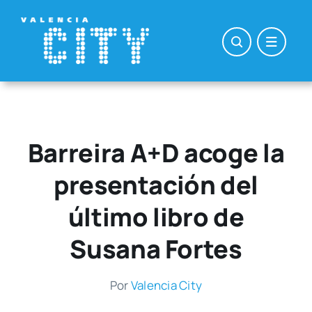
Saltar
al
contenido
Barreira A+D acoge la
presentación del
último libro de
Susana Fortes
Por
Valen­cia City