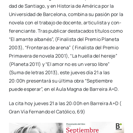
dad de San­tia­go, y en His­to­ria de Amé­ri­ca por la
Uni­ver­si­dad de Bar­ce­lo­na, com­bi­na su pasión por la
nove­la con el tra­ba­jo de docen­te, arti­cu­lis­ta y con­
fe­ren­cian­te. Tras publi­car des­ta­ca­dos títu­los como
“El aman­te alba­nés”, (Fina­lis­ta del Pre­mio Pla­ne­ta
2003), “Fron­te­ras de are­na” ( Fina­lis­ta del Pre­mio
Pri­ma­ve­ra de nove­la 2001), “La hue­lla del here­je”
(Pla­ne­ta 2011) y “El amor no es un ver­so libre”
(Suma de letras 2013), este jue­ves día 21 a las
20:00h pre­sen­ta­rá su últi­ma obra “Sep­tiem­bre
pue­de espe­rar”, en el Aula Mag­na de Barrei­ra A+D.
La cita hoy jue­ves 21 a las 20:00h en Barrei­ra A+D (
Gran Vía Fer­nan­do el Cató­li­co, 69)