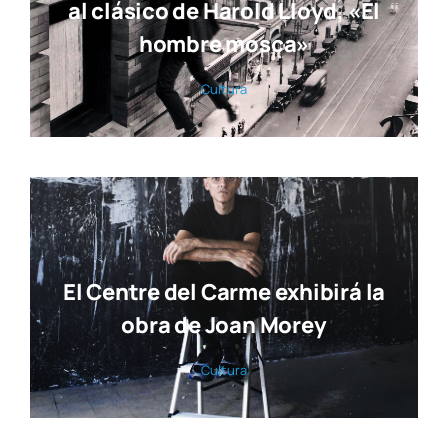
al clásico de Harold Lloyd, «El
hombre mosca»
Cul­tu­ra
El Centre del Carme exhibirá la
obra de Joan Morey
Cul­tu­ra