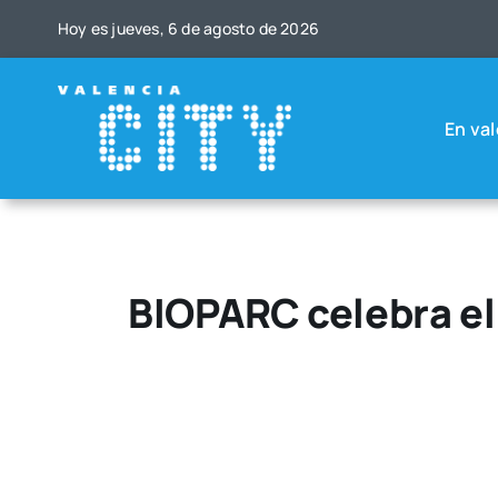
Saltar
Hoy es jue­ves, 6 de agos­to de 2026
al
contenido
En val
BIOPARC celebra el