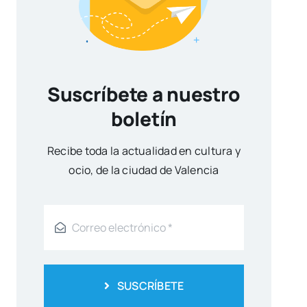
Suscríbete a nuestro
boletín
Reci­be toda la actua­li­dad en cul­tu­ra y
ocio, de la ciu­dad de Valen­cia
SUSCRÍBETE