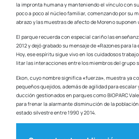
la impron­ta huma­na y man­te­nien­do el víncu­lo con su
poco a poco al núcleo fami­liar, comen­zan­do por su mad
abra­zo y las mues­tras de afec­to de Moreno supo­nen un 
El par­que recuer­da con espe­cial cari­ño las ense­ñan­
2012 y dejó gra­ba­do su men­sa­je de
«
Razo­nes para la 
Hoy, ese espí­ri­tu sigue vivo en los cui­da­do­sos tra­ba­jo
li­tar las inter­ac­cio­nes entre los miem­bros del gru­po s
Ekon, cuyo nom­bre sig­ni­fi­ca
«
fuer­za
»
, mues­tra ya co
peque­ños que­ji­dos, ade­más de agi­li­dad para esca­lar 
duc­ción ges­tio­na­dos en par­ques como BIOPARC Valen­c
para fre­nar la alar­man­te dis­mi­nu­ción de la pobla­ci
esta­do sil­ves­tre entre 1990 y 2014.