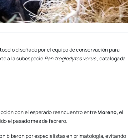
to­co­lo dise­ña­do por el equi­po de con­ser­va­ción para
­te a la sub­es­pe­cie
Pan tro­glody­tes verus
, cata­lo­ga­da
­ción con el espe­ra­do reen­cuen­tro entre
Moreno
, el
i­do el pasa­do mes de febre­ro.
 bibe­rón por espe­cia­lis­tas en pri­ma­to­lo­gía, evi­tan­do