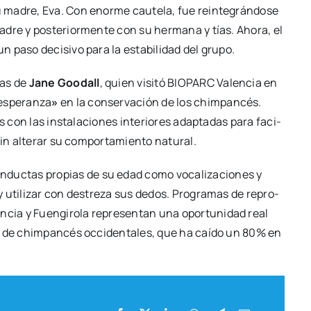
 madre, Eva. Con enor­me cau­te­la, fue rein­te­grán­do­se
re y pos­te­rior­men­te con su her­ma­na y tías. Aho­ra, el
paso deci­si­vo para la esta­bi­li­dad del gru­po.
zas de
Jane Goo­dall
, quien visi­tó BIOPARC Valen­cia en
espe­ran­za
»
en la con­ser­va­ción de los chim­pan­cés.
s con las ins­ta­la­cio­nes inte­rio­res adap­ta­das para faci­
in alte­rar su com­por­ta­mien­to natu­ral.
n­duc­tas pro­pias de su edad como voca­li­za­cio­nes y
y uti­li­zar con des­tre­za sus dedos. Pro­gra­mas de repro­
ia y Fuen­gi­ro­la repre­sen­tan una opor­tu­ni­dad real
ón de chim­pan­cés occi­den­ta­les, que ha caí­do un 80% en