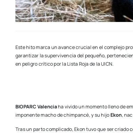
Este hito mar­ca un avan­ce cru­cial en el com­ple­jo pro­
garan­ti­zar la super­vi­ven­cia del peque­ño, per­te­ne­cien
en peli­gro crí­ti­co por la Lis­ta Roja de la UICN.
BIOPARC Valen­cia
ha vivi­do un momen­to lleno de emo
impo­nen­te macho de chim­pan­cé, y su hijo
Ekon
, nac
Tras un par­to com­pli­ca­do, Ekon tuvo que ser cria­do con