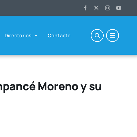
Direc­to­rios
Con­tac­to
impancé Moreno y su