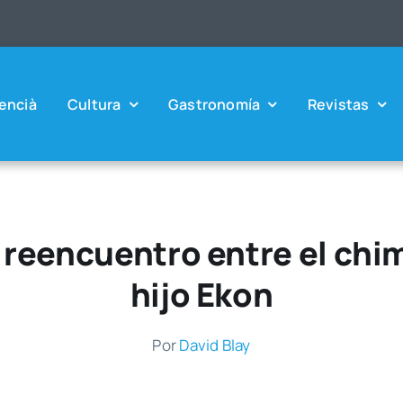
en­cià
Cul­tu­ra
Gas­tro­no­mía
Revis­tas
 reencuentro entre el ch
hijo Ekon
Por
David Blay