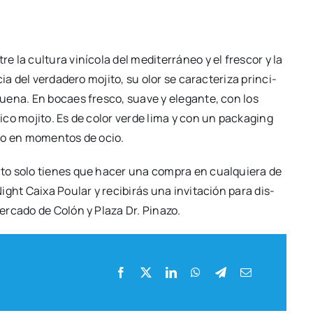
e la cul­tu­ra viní­co­la del medi­te­rrá­neo y el fres­cor y la
a del ver­da­de­ro moji­to, su olor se carac­te­ri­za prin­ci­
bue­na. En bocaes fres­co, sua­ve y ele­gan­te, con los
i­co moji­to. Es de color ver­de lima y con un pac­ka­ging
­vo o en momen­tos de ocio.
i­to solo tie­nes que hacer una com­pra en cual­quie­ra de
Night Cai­xa Pou­lar y reci­bi­rás una invi­ta­ción para dis­
­ca­do de Colón y Pla­za Dr. Pina­zo.