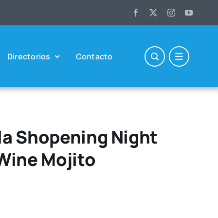
Direc­to­rios
Con­tac­to
 la Shopening Night
Wine Mojito