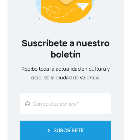
Suscríbete a nuestro
boletín
Reci­be toda la actua­li­dad en cul­tu­ra y
ocio, de la ciu­dad de Valen­cia
SUSCRÍBETE