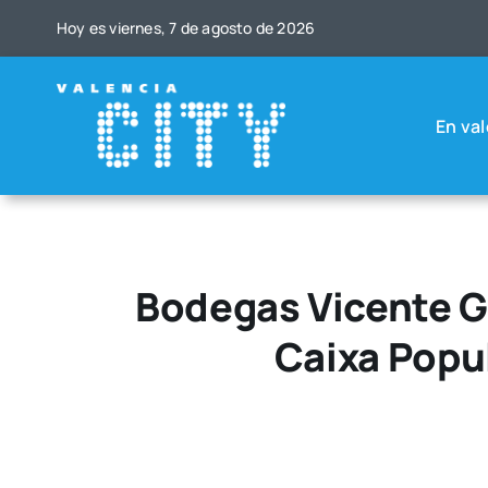
Saltar
Hoy es vier­nes, 7 de agos­to de 2026
al
contenido
En val
Bodegas Vicente Ga
Caixa Popu