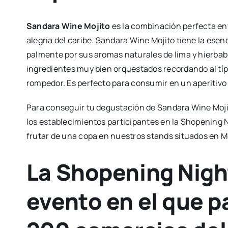
San­da­ra Wine Moji­to
es la com­bi­na­ción per­fec­ta entr
ale­gría del cari­be. San­da­ra Wine Moji­to tie­ne la esen­ci
pal­men­te por sus aro­mas natu­ra­les de lima y hier­ba­
ingre­dien­tes muy bien orques­ta­dos recor­dan­do al típ
rompe­dor. Es per­fec­to para con­su­mir en un ape­ri­ti
Para con­se­guir tu degus­ta­ción de San­da­ra Wine Moj
los esta­ble­ci­mien­tos par­ti­ci­pan­tes en la Sho­pe­ning 
fru­tar de una copa en nues­tros stands situa­dos en Mer
La Shopening Nigh
evento en el que p