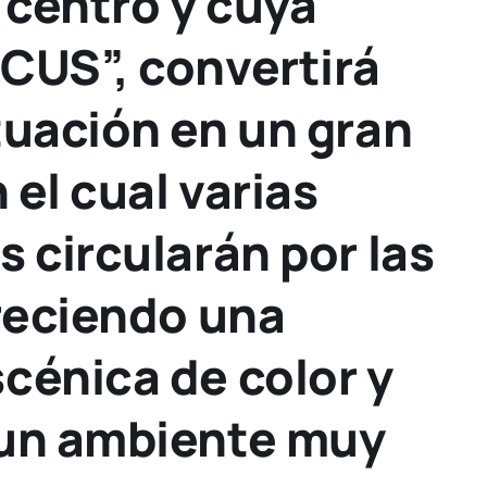
 centro y cuya
CUS”, convertirá
tuación en un gran
 el cual varias
s circularán por las
freciendo una
scénica de color y
 un ambiente muy