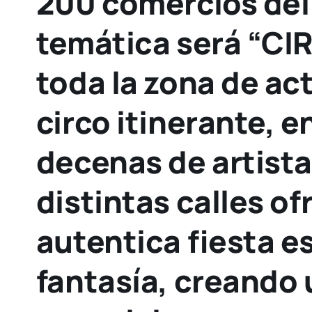
200 comercios del
temática será “CIR
toda la zona de ac
circo itinerante, en
decenas de artista
distintas calles o
autentica fiesta e
fantasía, creando