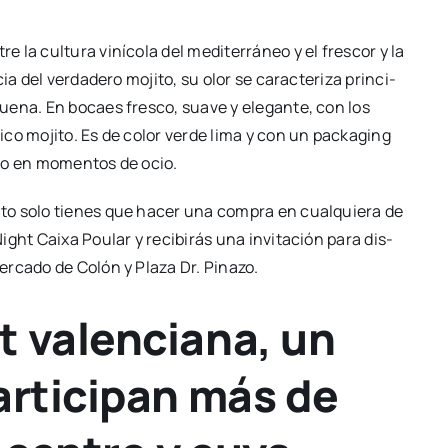
e la cul­tu­ra viní­co­la del medi­te­rrá­neo y el fres­cor y la
a del ver­da­de­ro moji­to, su olor se carac­te­ri­za prin­ci­
bue­na. En bocaes fres­co, sua­ve y ele­gan­te, con los
i­co moji­to. Es de color ver­de lima y con un pac­ka­ging
­vo o en momen­tos de ocio.
i­to solo tie­nes que hacer una com­pra en cual­quie­ra de
Night Cai­xa Pou­lar y reci­bi­rás una invi­ta­ción para dis­
­ca­do de Colón y Pla­za Dr. Pina­zo.
t valenciana, un
articipan más de