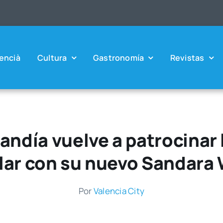
en­cià
Cul­tu­ra
Gas­tro­no­mía
Revis­tas
ndía vuelve a patrocinar
lar con su nuevo Sandara 
Por
Valen­cia City