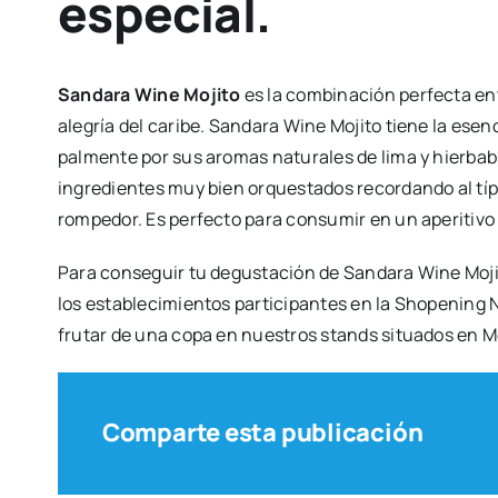
especial.
San­da­ra Wine Moji­to
es la com­bi­na­ción per­fec­ta entr
ale­gría del cari­be. San­da­ra Wine Moji­to tie­ne la esen­ci
pal­men­te por sus aro­mas natu­ra­les de lima y hier­ba­
ingre­dien­tes muy bien orques­ta­dos recor­dan­do al típ
rompe­dor. Es per­fec­to para con­su­mir en un ape­ri­ti
Para con­se­guir tu degus­ta­ción de San­da­ra Wine Moj
los esta­ble­ci­mien­tos par­ti­ci­pan­tes en la Sho­pe­ning 
fru­tar de una copa en nues­tros stands situa­dos en Mer
Comparte esta publicación