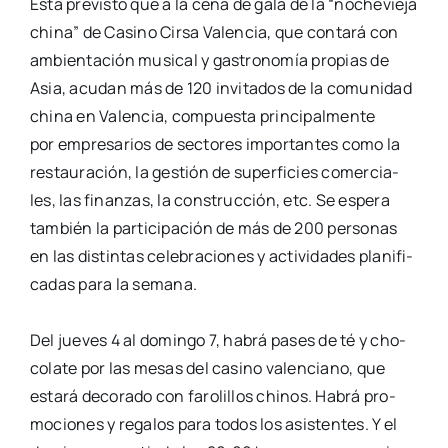
Está pre­vis­to que a la cena de gala de la “noche­vie­ja
chi­na” de Casino Cir­sa Valen­cia,
que con­ta­rá con
ambien­ta­ción musi­cal y gas­tro­no­mía pro­pias de
Asia, acu­dan más de
120 invi­ta­dos de la comu­ni­dad
chi­na en Valen­cia, com­pues­ta prin­ci­pal­men­te
por
empre­sa­rios de sec­to­res impor­tan­tes como la
res­tau­ra­ción, la ges­tión de super­fi­cies
comer­cia­
les, las finan­zas, la cons­truc­ción, etc. Se espe­ra
tam­bién la par­ti­ci­pa­ción de
más de 200 per­so­nas
en las dis­tin­tas cele­bra­cio­nes y acti­vi­da­des pla­ni­fi­
ca­das para la
sema­na.
Del jue­ves 4 al domin­go 7, habrá pases de té y cho­
co­la­te por las mesas del casino
valen­ciano, que
esta­rá deco­ra­do con faro­li­llos chi­nos. Habrá pro­
mo­cio­nes y rega­los
para todos los asis­ten­tes. Y el