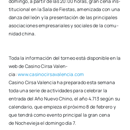
domin­go, a par­tir de las 20:00 horas, gran cena
ins­
ti­tu­cio­nal en la Sala de Fies­tas, ame­ni­za­da con una
dan­za del león y la pre­sen­ta­ción
de las prin­ci­pa­les
aso­cia­cio­nes empre­sa­ria­les y socia­les de la comu­
ni­dad chi­na.
Toda la infor­ma­ción del tor­neo está dis­po­ni­ble en la
web de Casino Cir­sa Valen­
cia:
www.casinocirsavalencia.com
Casino Cir­sa Valen­cia ha pre­pa­ra­do esta sema­na
toda una serie de acti­vi­da­des para
cele­brar la
entra­da del Año Nue­vo Chino, el año 4.713 según su
calen­da­rio, que
empie­za el pró­xi­mo 8 de febre­ro y
que ten­drá como even­to prin­ci­pal la gran cena
de
Noche­vie­ja el domin­go día 7.