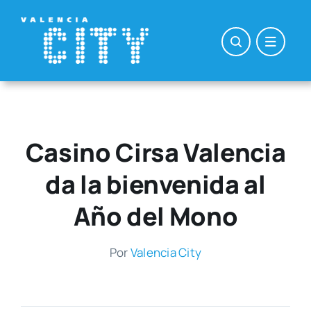
Saltar
al
contenido
Casino Cirsa Valencia
da la bienvenida al
Año del Mono
Por
Valen­cia City