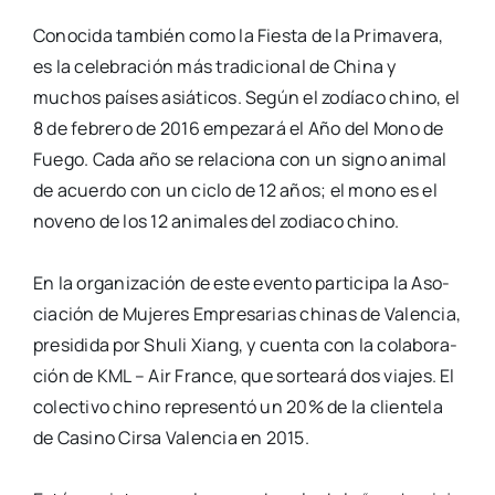
Cono­ci­da tam­bién como la Fies­ta de la Pri­ma­ve­ra,
es la cele­bra­ción más tra­di­cio­nal de
Chi­na y
muchos paí­ses asiá­ti­cos. Según el zodía­co chino, el
8 de febre­ro de 2016
empe­za­rá el Año del Mono de
Fue­go. Cada año se rela­cio­na con un signo ani­mal
de
acuer­do con un ciclo de 12 años; el mono es el
noveno de los 12 ani­ma­les del zodia­co
chino.
En la orga­ni­za­ción de este even­to par­ti­ci­pa la Aso­
cia­ción de Muje­res Empre­sa­rias
chi­nas de Valen­cia,
pre­si­di­da por Shu­li Xiang, y cuen­ta con la cola­bo­ra­
ción de KML – Air
Fran­ce, que sor­tea­rá dos via­jes. El
colec­ti­vo chino repre­sen­tó un 20% de la clien­te­la
de
Casino Cir­sa Valen­cia en 2015.