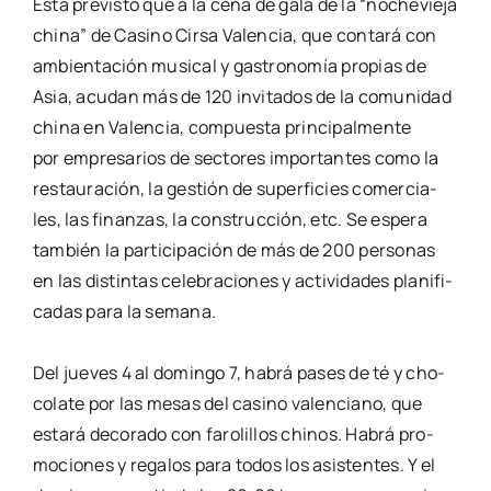
Está pre­vis­to que a la cena de gala de la “noche­vie­ja
chi­na” de Casino Cir­sa Valen­cia,
que con­ta­rá con
ambien­ta­ción musi­cal y gas­tro­no­mía pro­pias de
Asia, acu­dan más de
120 invi­ta­dos de la comu­ni­dad
chi­na en Valen­cia, com­pues­ta prin­ci­pal­men­te
por
empre­sa­rios de sec­to­res impor­tan­tes como la
res­tau­ra­ción, la ges­tión de super­fi­cies
comer­cia­
les, las finan­zas, la cons­truc­ción, etc. Se espe­ra
tam­bién la par­ti­ci­pa­ción de
más de 200 per­so­nas
en las dis­tin­tas cele­bra­cio­nes y acti­vi­da­des pla­ni­fi­
ca­das para la
sema­na.
Del jue­ves 4 al domin­go 7, habrá pases de té y cho­
co­la­te por las mesas del casino
valen­ciano, que
esta­rá deco­ra­do con faro­li­llos chi­nos. Habrá pro­
mo­cio­nes y rega­los
para todos los asis­ten­tes. Y el