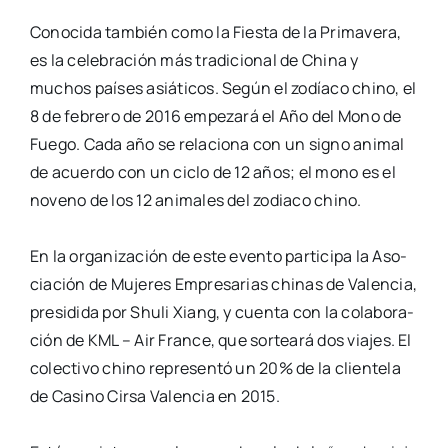
Cono­ci­da tam­bién como la Fies­ta de la Pri­ma­ve­ra,
es la cele­bra­ción más tra­di­cio­nal de
Chi­na y
muchos paí­ses asiá­ti­cos. Según el zodía­co chino, el
8 de febre­ro de 2016
empe­za­rá el Año del Mono de
Fue­go. Cada año se rela­cio­na con un signo ani­mal
de
acuer­do con un ciclo de 12 años; el mono es el
noveno de los 12 ani­ma­les del zodia­co
chino.
En la orga­ni­za­ción de este even­to par­ti­ci­pa la Aso­
cia­ción de Muje­res Empre­sa­rias
chi­nas de Valen­cia,
pre­si­di­da por Shu­li Xiang, y cuen­ta con la cola­bo­ra­
ción de KML – Air
Fran­ce, que sor­tea­rá dos via­jes. El
colec­ti­vo chino repre­sen­tó un 20% de la clien­te­la
de
Casino Cir­sa Valen­cia en 2015.