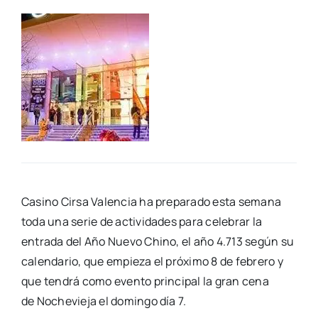
Casino Cir­sa Valen­cia ha pre­pa­ra­do esta sema­na
toda una serie de acti­vi­da­des para
cele­brar la
entra­da del Año Nue­vo Chino, el año 4.713 según su
calen­da­rio, que
empie­za el pró­xi­mo 8 de febre­ro y
que ten­drá como even­to prin­ci­pal la gran cena
de
Noche­vie­ja el domin­go día 7.