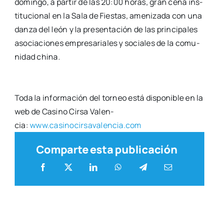
domin­go, a par­tir de las 20:00 horas, gran cena
ins­
ti­tu­cio­nal en la Sala de Fies­tas, ame­ni­za­da con una
dan­za del león y la pre­sen­ta­ción
de las prin­ci­pa­les
aso­cia­cio­nes empre­sa­ria­les y socia­les de la comu­
ni­dad chi­na.
Toda la infor­ma­ción del tor­neo está dis­po­ni­ble en la
web de Casino Cir­sa Valen­
cia:
www.casinocirsavalencia.com
Comparte esta publicación