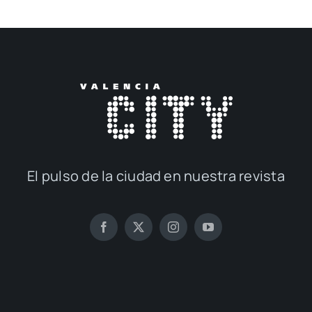
El pul­so de la ciu­dad en nues­tra revis­ta