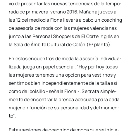
vo de pre­sen­tar las nue­vas ten­den­cias de la tem­po­
ra­da de pri­­ma­­ve­­ra-verano 2016. Maña­na jue­ves a
las 12 del medio­día Fio­na lle­va­rá a cabo un coaching
de ase­so­ría de moda con las muje­res valen­cia­nas
jun­to a las Per­so­nal Shop­pers de El Cor­te Inglés en
la Sala de Ámbi­to Cul­tu­ral de Colón (6ª plan­ta).
En estos encuen­tros de moda la ase­so­ría indi­vi­dua­
li­za­da jue­ga un papel esen­cial. “Hoy por hoy todas
las muje­res tene­mos una opción para ves­tir­nos y
sen­tir­nos bien inde­pen­dien­te­men­te de la talla así
como del bol­si­llo –seña­la Fio­na -. Se tra­ta sim­ple­
men­te de encon­trar la pren­da ade­cua­da para cada
mujer en fun­ción de su per­so­na­li­dad y del momen­
to“.
Estas sesio­nes de coaching de moda que se ini­cia­