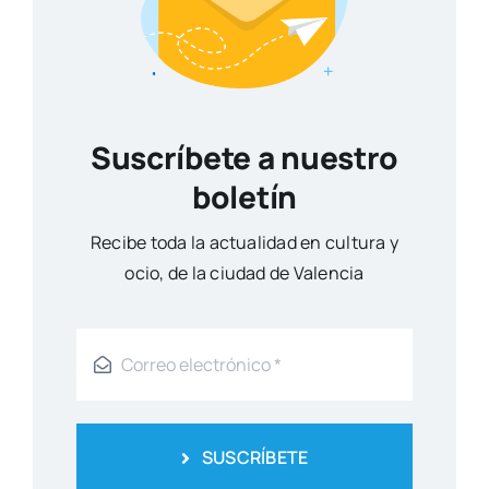
Suscríbete a nuestro
boletín
Reci­be toda la actua­li­dad en cul­tu­ra y
ocio, de la ciu­dad de Valen­cia
SUSCRÍBETE