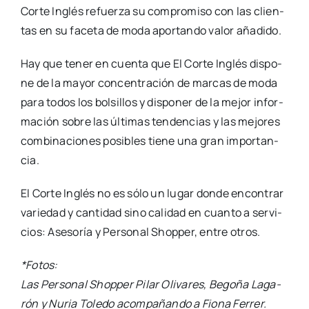
Cor­te Inglés refuer­za su com­pro­mi­so con las clien­
tas en su face­ta de moda apor­tan­do valor aña­di­do.
Hay que tener en cuen­ta que El Cor­te Inglés dis­po­
ne de la mayor con­cen­tra­ción de mar­cas de moda
para todos los bol­si­llos y dis­po­ner de la mejor infor­
ma­ción sobre las últi­mas ten­den­cias y las mejo­res
com­bi­na­cio­nes posi­bles tie­ne una gran impor­tan­
cia.
El Cor­te Inglés no es sólo un lugar don­de encon­trar
varie­dad y can­ti­dad sino cali­dad en cuan­to a ser­vi­
cios: Ase­so­ría y Per­so­nal Shop­per, entre otros.
*Fotos:
Las Per­so­nal Shop­per Pilar Oli­va­res, Bego­ña Laga­
rón y Nuria Tole­do acom­pa­ñan­do a Fio­na Ferrer.