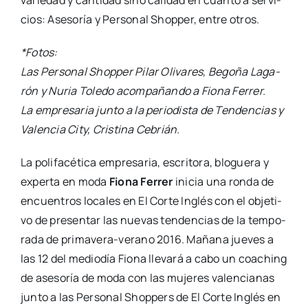
varie­dad y can­ti­dad sino cali­dad en cuan­to a ser­vi­
cios: Ase­so­ría y Per­so­nal Shop­per, entre otros.
*Fotos:
Las Per­so­nal Shop­per Pilar Oli­va­res, Bego­ña Laga­
rón y Nuria Tole­do acom­pa­ñan­do a Fio­na Ferrer.
La empre­sa­ria jun­to a la perio­dis­ta de Ten­den­cias y
Valen­cia City, Cris­ti­na Cebrián.
La poli­fa­cé­ti­ca empre­sa­ria, escri­to­ra, blo­gue­ra y
exper­ta en moda
Fio­na Ferrer
ini­cia una ron­da de
encuen­tros loca­les en El Cor­te Inglés con el obje­ti­
vo de pre­sen­tar las nue­vas ten­den­cias de la tem­po­
ra­da de pri­­ma­­ve­­ra-verano 2016. Maña­na jue­ves a
las 12 del medio­día Fio­na lle­va­rá a cabo un coaching
de ase­so­ría de moda con las muje­res valen­cia­nas
jun­to a las Per­so­nal Shop­pers de El Cor­te Inglés en