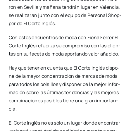
ron en Sevi­lla y maña­na ten­drán lugar en Valen­cia,
se rea­li­za­rán jun­to con el equi­po de Per­so­nal Shop­
per de El Cor­te Inglés.
Con estos encuen­tros de moda con Fio­na Ferrer El
Cor­te Inglés refuer­za su com­pro­mi­so con las clien­
tas en su face­ta de moda apor­tan­do valor aña­di­do.
Hay que tener en cuen­ta que El Cor­te Inglés dis­po­
ne de la mayor con­cen­tra­ción de mar­cas de moda
para todos los bol­si­llos y dis­po­ner de la mejor infor­
ma­ción sobre las últi­mas ten­den­cias y las mejo­res
com­bi­na­cio­nes posi­bles tie­ne una gran impor­tan­
cia.
El Cor­te Inglés no es sólo un lugar don­de encon­trar