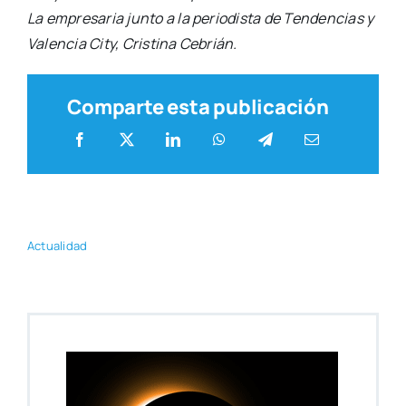
La empre­sa­ria jun­to a la perio­dis­ta de Ten­den­cias y
Valen­cia City, Cris­ti­na Cebrián.
Comparte esta publicación
Actua­li­dad