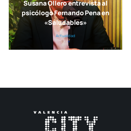
Susana Ollero entrevista al
psicólogo Fernando Pena en
«Saludables»
Actua­li­dad