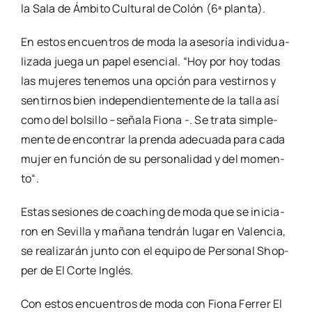
la Sala de Ámbi­to Cul­tu­ral de Colón (6ª plan­ta).
En estos encuen­tros de moda la ase­so­ría indi­vi­dua­
li­za­da jue­ga un papel esen­cial. “Hoy por hoy todas
las muje­res tene­mos una opción para ves­tir­nos y
sen­tir­nos bien inde­pen­dien­te­men­te de la talla así
como del bol­si­llo –seña­la Fio­na -. Se tra­ta sim­ple­
men­te de encon­trar la pren­da ade­cua­da para cada
mujer en fun­ción de su per­so­na­li­dad y del momen­
to“.
Estas sesio­nes de coaching de moda que se ini­cia­
ron en Sevi­lla y maña­na ten­drán lugar en Valen­cia,
se rea­li­za­rán jun­to con el equi­po de Per­so­nal Shop­
per de El Cor­te Inglés.
Con estos encuen­tros de moda con Fio­na Ferrer El