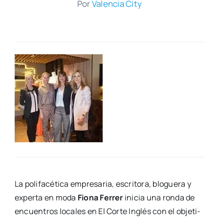
Por
Valen­cia City
La poli­fa­cé­ti­ca empre­sa­ria, escri­to­ra, blo­gue­ra y
exper­ta en moda
Fio­na Ferrer
ini­cia una ron­da de
encuen­tros loca­les en El Cor­te Inglés con el obje­ti­