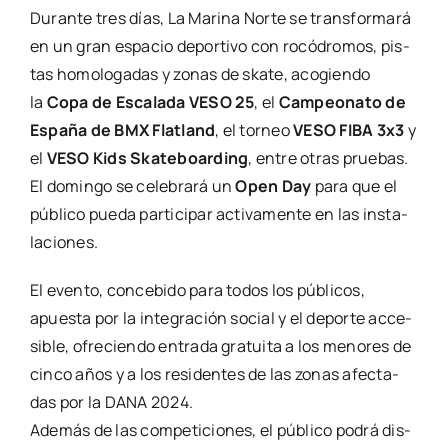
Duran­te tres días, La Mari­na Nor­te se trans­for­ma­rá
en un gran espa­cio depor­ti­vo con rocó­dro­mos, pis­
tas homo­lo­ga­das y zonas de ska­te, aco­gien­do
la
Copa de Esca­la­da VESO 25
, el
Cam­peo­na­to de
Espa­ña de BMX Flatland
, el tor­neo
VESO FIBA 3x3
y
el
VESO Kids Ska­te­boar­ding
, entre otras prue­bas.
El domin­go se cele­bra­rá un
Open Day
para que el
públi­co pue­da par­ti­ci­par acti­va­men­te en las ins­ta­
la­cio­nes.
El even­to, con­ce­bi­do para todos los públi­cos,
apues­ta por la inte­gra­ción social y el depor­te acce­
si­ble, ofre­cien­do entra­da gra­tui­ta a los meno­res de
cin­co años y a los resi­den­tes de las zonas afec­ta­
das por la DANA 2024.
Ade­más de las com­pe­ti­cio­nes, el públi­co podrá dis­