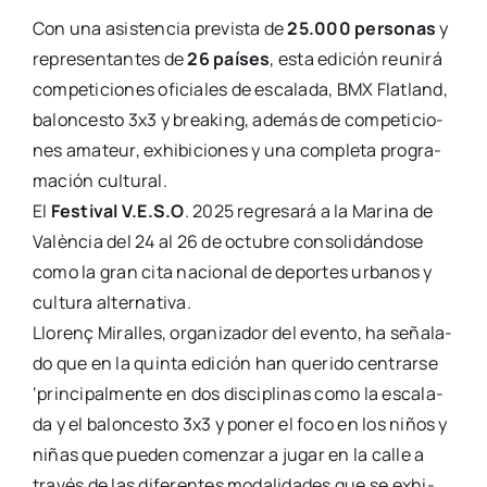
Con una asis­ten­cia pre­vis­ta de
25.000 per­so­nas
y
repre­sen­tan­tes de
26 paí­ses
, esta edi­ción reu­ni­rá
com­pe­ti­cio­nes ofi­cia­les de esca­la­da, BMX Flatland,
balon­ces­to 3x3 y brea­king, ade­más de com­pe­ti­cio­
nes ama­teur, exhi­bi­cio­nes y una com­ple­ta pro­gra­
ma­ción cul­tu­ral.
El
Fes­ti­val V.E.S.O
. 2025 regre­sa­rá a la Mari­na de
Valèn­cia del 24 al 26 de octu­bre con­so­li­dán­do­se
como la gran cita nacio­nal de depor­tes urba­nos y
cul­tu­ra alter­na­ti­va.
Llo­re­nç Mira­lles, orga­ni­za­dor del even­to, ha seña­la­
do que en la quin­ta edi­ción han que­ri­do cen­trar­se
‘prin­ci­pal­men­te en dos dis­ci­pli­nas como la esca­la­
da y el balon­ces­to 3x3 y poner el foco en los niños y
niñas que pue­den comen­zar a jugar en la calle a
tra­vés de las dife­ren­tes moda­li­da­des que se exhi­