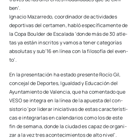
ben’.
Igna­cio Maza­rre­do, coor­di­na­dor de acti­vi­da­des
depor­ti­vas del cer­ta­men, habló espe­cí­fi­ca­men­te de
la Copa Boul­der de Esca­la­da ‘don­de más de 30 atle­
tas ya están ins­cri­tos y vamos a tener cate­go­rías
abso­lu­tas y sub’16 en línea con la filo­so­fía del even­
to’.
En la pre­sen­ta­ción ha esta­do pre­sen­te Rocío Gil,
con­ce­jal de Depor­tes, Igual­dad y Edu­ca­ción del
Ayun­ta­mien­to de Valen­cia, que ha comen­ta­do que
VESO se inte­gra en la línea de la apues­ta del con­
sis­to­rio ‘por lide­rar ini­cia­ti­vas de estas carac­te­rís­ti­
cas e inte­grar­las en calen­da­rios como los de este
fin de sema­na, don­de la ciu­dad es capaz de orga­ni­
zar a la vez tres acon­te­ci­mien­tos de alto nivel’.