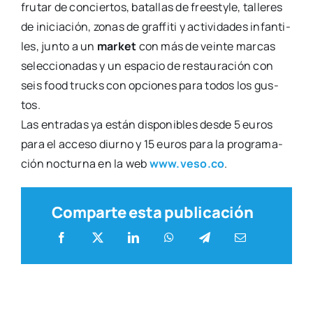
fru­tar de con­cier­tos, bata­llas de freesty­le, talle­res
de ini­cia­ción, zonas de graf­fi­ti y acti­vi­da­des infan­ti­
les, jun­to a un
mar­ket
con más de vein­te mar­cas
selec­cio­na­das y un espa­cio de res­tau­ra­ción con
seis food trucks con opcio­nes para todos los gus­
tos.
Las entra­das ya están dis­po­ni­bles des­de 5 euros
para el acce­so diurno y 15 euros para la pro­gra­ma­
ción noc­tur­na en la web
www.veso.co
.
Comparte esta publicación