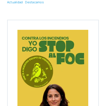
Actua­li­dad
Des­ta­ca­mos