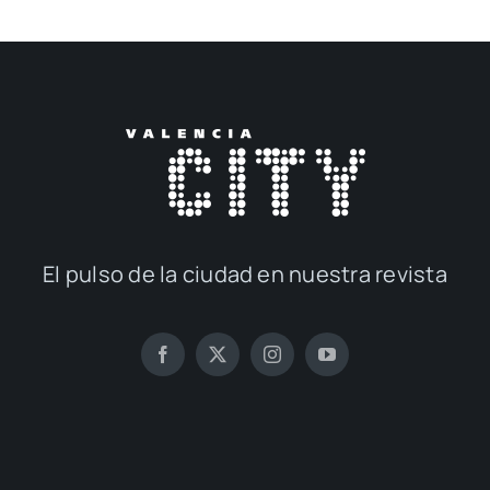
El pul­so de la ciu­dad en nues­tra revis­ta