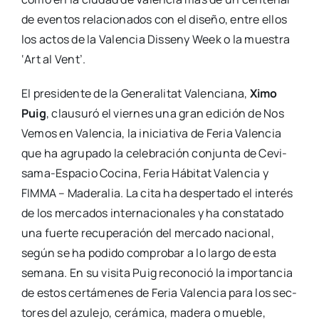
de even­tos rela­cio­na­dos con el dise­ño, entre ellos
los actos de la Valen­cia Dis­seny Week o la mues­tra
‘Art al Vent’.
El pre­si­den­te de la Gene­ra­li­tat Valen­cia­na,
Ximo
Puig
, clau­su­ró el vier­nes una gran edi­ción de Nos
Vemos en Valen­cia, la ini­cia­ti­va de Feria Valen­cia
que ha agru­pa­do la cele­bra­ción con­jun­ta de Cevi­­
sa­­ma-Espa­­cio Coci­na, Feria Hábi­tat Valen­cia y
FIMMA – Made­ra­lia. La cita ha des­per­ta­do el inte­rés
de los mer­ca­dos inter­na­cio­na­les y ha cons­ta­ta­do
una fuer­te recu­pe­ra­ción del mer­ca­do nacio­nal,
según se ha podi­do com­pro­bar a lo lar­go de esta
sema­na. En su visi­ta Puig reco­no­ció la impor­tan­cia
de estos cer­tá­me­nes de Feria Valen­cia para los sec­
to­res del azu­le­jo, cerá­mi­ca, made­ra o mue­ble,