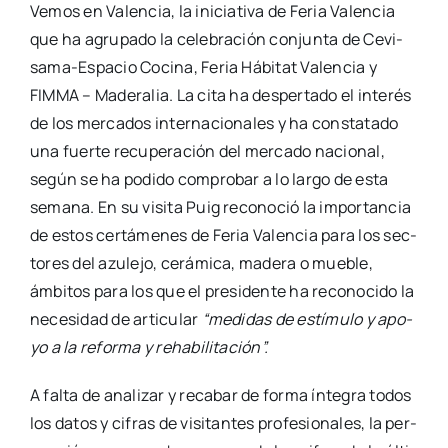
Vemos en Valen­cia, la ini­cia­ti­va de Feria Valen­cia
que ha agru­pa­do la cele­bra­ción con­jun­ta de Cevi­­
sa­­ma-Espa­­cio Coci­na, Feria Hábi­tat Valen­cia y
FIMMA – Made­ra­lia. La cita ha des­per­ta­do el inte­rés
de los mer­ca­dos inter­na­cio­na­les y ha cons­ta­ta­do
una fuer­te recu­pe­ra­ción del mer­ca­do nacio­nal,
según se ha podi­do com­pro­bar a lo lar­go de esta
sema­na. En su visi­ta Puig reco­no­ció la impor­tan­cia
de estos cer­tá­me­nes de Feria Valen­cia para los sec­
to­res del azu­le­jo, cerá­mi­ca, made­ra o mue­ble,
ámbi­tos para los que el pre­si­den­te ha reco­no­ci­do la
nece­si­dad de arti­cu­lar
“medi­das de estí­mu­lo y apo­
yo a la refor­ma y reha­bi­li­ta­ción”.
A fal­ta de ana­li­zar y reca­bar de for­ma ínte­gra todos
los datos y cifras de visi­tan­tes pro­fe­sio­na­les, la per­