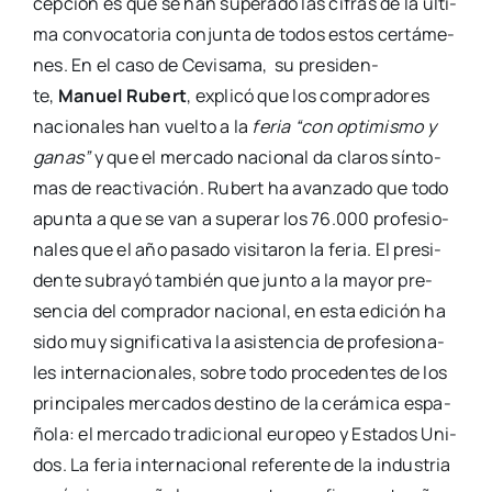
cep­ción es que se han supe­ra­do las cifras de la últi­
ma con­vo­ca­to­ria con­jun­ta de todos estos cer­tá­me­
nes. En el caso de Cevi­sa­ma, su pre­si­den­
te,
Manuel Rubert
, expli­có que los com­pra­do­res
nacio­na­les han vuel­to a la
feria “con opti­mis­mo y
ganas”
y que el mer­ca­do nacio­nal da cla­ros sín­to­
mas de reac­ti­va­ción. Rubert ha avan­za­do que todo
apun­ta a que se van a supe­rar los 76.000 pro­fe­sio­
na­les que el año pasa­do visi­ta­ron la feria. El pre­si­
den­te sub­ra­yó tam­bién que jun­to a la mayor pre­
sen­cia del com­pra­dor nacio­nal, en esta edi­ción ha
sido muy sig­ni­fi­ca­ti­va la asis­ten­cia de pro­fe­sio­na­
les inter­na­cio­na­les, sobre todo pro­ce­den­tes de los
prin­ci­pa­les mer­ca­dos des­tino de la cerá­mi­ca espa­
ño­la: el mer­ca­do tra­di­cio­nal euro­peo y Esta­dos Uni­
dos. La feria inter­na­cio­nal refe­ren­te de la indus­tria