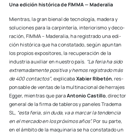
Una edi­ción his­tó­ri­ca de FIMMA — Made­ra­lia
Mien­tras, la gran bie­nal de tec­no­lo­gía, made­ra y
solu­cio­nes para la car­pin­te­ría, inte­rio­ris­mo y deco­
ra­ción, FIMMA – Made­ra­lia, ha regis­tra­do una edi­
ción his­tó­ri­ca que ha cons­ta­ta­do, según apun­tan
los pro­pios expo­si­to­res, la recu­pe­ra­ción de la
indus­tria auxi­liar en nues­tro país
. “La feria ha sido
extre­ma­da­men­te posi­ti­va y hemos regis­tra­do más
de 400 con­tac­tos”
, expli­ca­ba
Xabier Ribe­tón
, res­
pon­sa­ble de ven­tas de la mul­ti­na­cio­nal de herra­jes
Egger, mien­tras que para
Anto­nio Cas­ti­llo
, direc­tor
gene­ral de la fir­ma de table­ros y pane­les Tra­de­ma
SL,
“esta feria, sin duda, va a mar­car la ten­den­cia
en el mer­ca­do en los pró­xi­mos años”.
Por su par­te,
en el ámbi­to de la maqui­na­ria se ha cons­ta­ta­do un