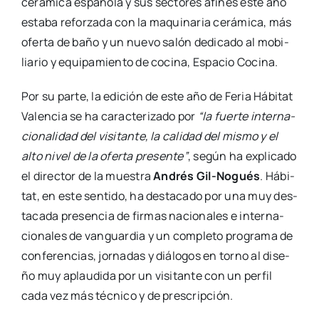
cerá­mi­ca espa­ño­la y sus sec­to­res afi­nes este año
esta­ba refor­za­da con la maqui­na­ria cerá­mi­ca, más
ofer­ta de baño y un nue­vo salón dedi­ca­do al mobi­
lia­rio y equi­pa­mien­to de coci­na, Espa­cio Coci­na.
Por su par­te, la edi­ción de este año de Feria Hábi­tat
Valen­cia se ha carac­te­ri­za­do por
“la fuer­te inter­na­
cio­na­li­dad del visi­tan­te, la cali­dad del mis­mo y el
alto nivel de la ofer­ta pre­sen­te”
, según ha expli­ca­do
el direc­tor de la mues­tra
Andrés
Gil-Nogués
. Hábi­
tat, en este sen­ti­do, ha des­ta­ca­do por una muy des­
ta­ca­da pre­sen­cia de fir­mas nacio­na­les e inter­na­
cio­na­les de van­guar­dia y un com­ple­to pro­gra­ma de
con­fe­ren­cias, jor­na­das y diá­lo­gos en torno al dise­
ño muy aplau­di­da por un visi­tan­te con un per­fil
cada vez más téc­ni­co y de pres­crip­ción.