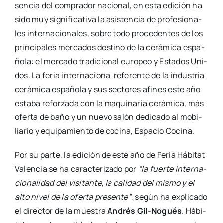
sen­cia del com­pra­dor nacio­nal, en esta edi­ción ha
sido muy sig­ni­fi­ca­ti­va la asis­ten­cia de pro­fe­sio­na­
les inter­na­cio­na­les, sobre todo pro­ce­den­tes de los
prin­ci­pa­les mer­ca­dos des­tino de la cerá­mi­ca espa­
ño­la: el mer­ca­do tra­di­cio­nal euro­peo y Esta­dos Uni­
dos. La feria inter­na­cio­nal refe­ren­te de la indus­tria
cerá­mi­ca espa­ño­la y sus sec­to­res afi­nes este año
esta­ba refor­za­da con la maqui­na­ria cerá­mi­ca, más
ofer­ta de baño y un nue­vo salón dedi­ca­do al mobi­
lia­rio y equi­pa­mien­to de coci­na, Espa­cio Coci­na.
Por su par­te, la edi­ción de este año de Feria Hábi­tat
Valen­cia se ha carac­te­ri­za­do por
“la fuer­te inter­na­
cio­na­li­dad del visi­tan­te, la cali­dad del mis­mo y el
alto nivel de la ofer­ta pre­sen­te”
, según ha expli­ca­do
el direc­tor de la mues­tra
Andrés
Gil-Nogués
. Hábi­