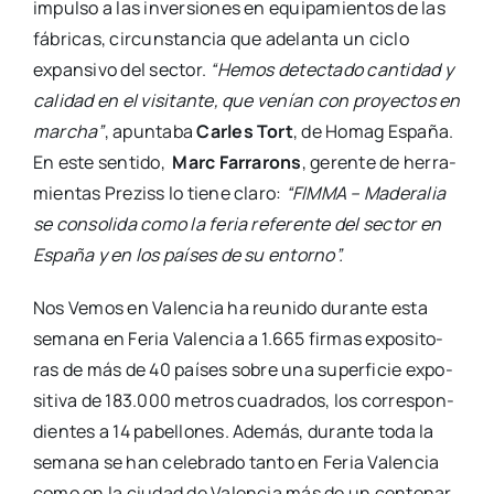
impul­so a las inver­sio­nes en equi­pa­mien­tos de las
fábri­cas, cir­cuns­tan­cia que ade­lan­ta un ciclo
expan­si­vo del sec­tor.
“Hemos detec­ta­do can­ti­dad y
cali­dad en el visi­tan­te, que venían con pro­yec­tos en
mar­cha”
, apun­ta­ba
Car­les Tort
, de Homag Espa­ña.
En este sen­ti­do,
Marc Farra­rons
, geren­te de herra­
mien­tas Pre­ziss lo tie­ne cla­ro:
“FIMMA – Made­ra­lia
se con­so­li­da como la feria refe­ren­te del sec­tor en
Espa­ña y en los paí­ses de su entorno”.
Nos Vemos en Valen­cia ha reu­ni­do duran­te esta
sema­na en Feria Valen­cia a 1.665 fir­mas expo­si­to­
ras de más de 40 paí­ses sobre una super­fi­cie expo­
si­ti­va de 183.000 metros cua­dra­dos, los corres­pon­
dien­tes a 14 pabe­llo­nes. Ade­más, duran­te toda la
sema­na se han cele­bra­do tan­to en Feria Valen­cia
como en la ciu­dad de Valen­cia más de un cen­te­nar