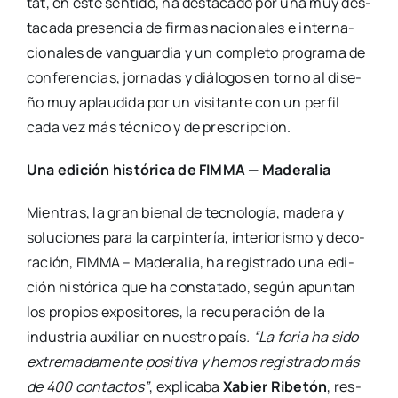
tat, en este sen­ti­do, ha des­ta­ca­do por una muy des­
ta­ca­da pre­sen­cia de fir­mas nacio­na­les e inter­na­
cio­na­les de van­guar­dia y un com­ple­to pro­gra­ma de
con­fe­ren­cias, jor­na­das y diá­lo­gos en torno al dise­
ño muy aplau­di­da por un visi­tan­te con un per­fil
cada vez más téc­ni­co y de pres­crip­ción.
Una edi­ción his­tó­ri­ca de FIMMA — Made­ra­lia
Mien­tras, la gran bie­nal de tec­no­lo­gía, made­ra y
solu­cio­nes para la car­pin­te­ría, inte­rio­ris­mo y deco­
ra­ción, FIMMA – Made­ra­lia, ha regis­tra­do una edi­
ción his­tó­ri­ca que ha cons­ta­ta­do, según apun­tan
los pro­pios expo­si­to­res, la recu­pe­ra­ción de la
indus­tria auxi­liar en nues­tro país
. “La feria ha sido
extre­ma­da­men­te posi­ti­va y hemos regis­tra­do más
de 400 con­tac­tos”
, expli­ca­ba
Xabier Ribe­tón
, res­