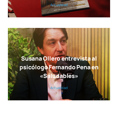
Actua­li­dad
Susana Ollero entrevista al
psicólogo Fernando Pena en
«Saludables»
Actua­li­dad