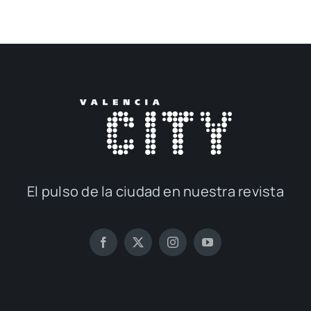
El pul­so de la ciu­dad en nues­tra revis­ta