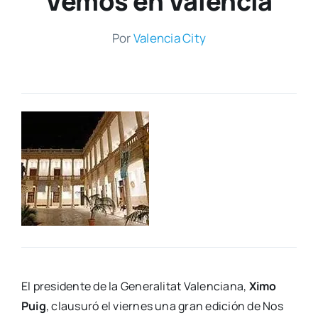
Vemos en Valencia
Por
Valen­cia City
El pre­si­den­te de la Gene­ra­li­tat Valen­cia­na,
Ximo
Puig
, clau­su­ró el vier­nes una gran edi­ción de Nos