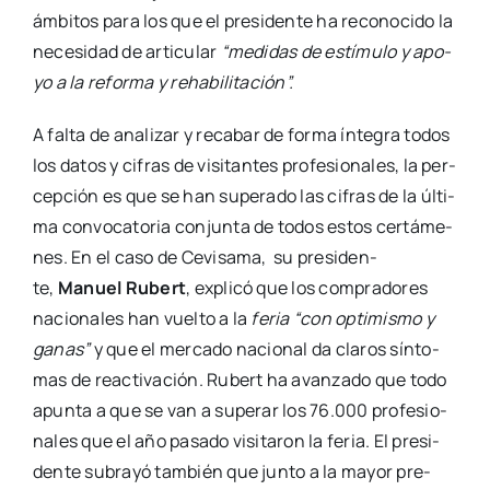
ámbi­tos para los que el pre­si­den­te ha reco­no­ci­do la
nece­si­dad de arti­cu­lar
“medi­das de estí­mu­lo y apo­
yo a la refor­ma y reha­bi­li­ta­ción”.
A fal­ta de ana­li­zar y reca­bar de for­ma ínte­gra todos
los datos y cifras de visi­tan­tes pro­fe­sio­na­les, la per­
cep­ción es que se han supe­ra­do las cifras de la últi­
ma con­vo­ca­to­ria con­jun­ta de todos estos cer­tá­me­
nes. En el caso de Cevi­sa­ma, su pre­si­den­
te,
Manuel Rubert
, expli­có que los com­pra­do­res
nacio­na­les han vuel­to a la
feria “con opti­mis­mo y
ganas”
y que el mer­ca­do nacio­nal da cla­ros sín­to­
mas de reac­ti­va­ción. Rubert ha avan­za­do que todo
apun­ta a que se van a supe­rar los 76.000 pro­fe­sio­
na­les que el año pasa­do visi­ta­ron la feria. El pre­si­
den­te sub­ra­yó tam­bién que jun­to a la mayor pre­