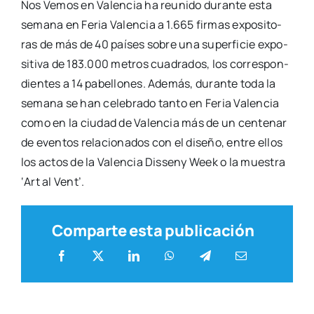
Nos Vemos en Valen­cia ha reu­ni­do duran­te esta
sema­na en Feria Valen­cia a 1.665 fir­mas expo­si­to­
ras de más de 40 paí­ses sobre una super­fi­cie expo­
si­ti­va de 183.000 metros cua­dra­dos, los corres­pon­
dien­tes a 14 pabe­llo­nes. Ade­más, duran­te toda la
sema­na se han cele­bra­do tan­to en Feria Valen­cia
como en la ciu­dad de Valen­cia más de un cen­te­nar
de even­tos rela­cio­na­dos con el dise­ño, entre ellos
los actos de la Valen­cia Dis­seny Week o la mues­tra
‘Art al Vent’.
Comparte esta publicación