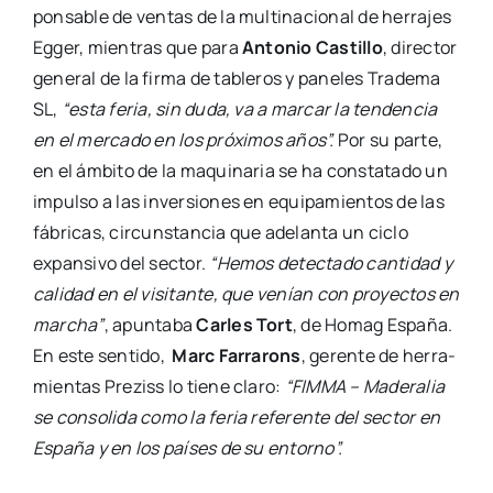
pon­sa­ble de ven­tas de la mul­ti­na­cio­nal de herra­jes
Egger, mien­tras que para
Anto­nio Cas­ti­llo
, direc­tor
gene­ral de la fir­ma de table­ros y pane­les Tra­de­ma
SL,
“esta feria, sin duda, va a mar­car la ten­den­cia
en el mer­ca­do en los pró­xi­mos años”.
Por su par­te,
en el ámbi­to de la maqui­na­ria se ha cons­ta­ta­do un
impul­so a las inver­sio­nes en equi­pa­mien­tos de las
fábri­cas, cir­cuns­tan­cia que ade­lan­ta un ciclo
expan­si­vo del sec­tor.
“Hemos detec­ta­do can­ti­dad y
cali­dad en el visi­tan­te, que venían con pro­yec­tos en
mar­cha”
, apun­ta­ba
Car­les Tort
, de Homag Espa­ña.
En este sen­ti­do,
Marc Farra­rons
, geren­te de herra­
mien­tas Pre­ziss lo tie­ne cla­ro:
“FIMMA – Made­ra­lia
se con­so­li­da como la feria refe­ren­te del sec­tor en
Espa­ña y en los paí­ses de su entorno”.