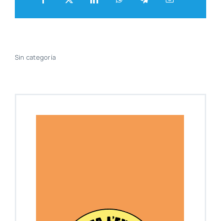
Sin cate­go­ría