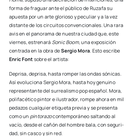
for­ma de fra­guar ante el públi­co de Ruza­fa su
apues­ta por un arte glo­rio­so y pecu­liar y a la vez
dis­tan­te de los cir­cui­tos con­ven­cio­na­les. Una rara
avis en el pano­ra­ma de nues­tra ciu­dad que, este
vier­nes, estre­na­rá
Sonic Boom
, una expo­si­ción
cen­tra­da en la obra de
Ser­gio Mora
. Esto escri­be
Enric Font
sobre el artis­ta:
Depri­sa, depri­sa, has­ta rom­per las ondas sóni­cas.
Así evo­lu­cio­na Ser­gio Mora, has­ta hoy genuino
repre­sen­tan­te del surrea­lis­mo pop espa­ñol. Mora,
poli­fa­cé­ti­co pin­tor e ilus­tra­dor, rom­pe aho­ra en mil
peda­zos cual­quier eti­que­ta pre­via y se pre­sen­ta
como un
pin­to­ra­zo
con­tem­po­rá­neo sal­tan­do al
vacío, des­de el cañón del hom­bre bala, con segu­ri­
dad, sin cas­co y sin red.