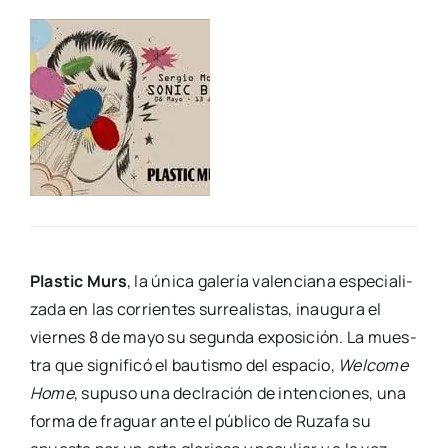
Plas­tic Murs
, la úni­ca gale­ría valen­cia­na espe­cia­li­
za­da en las corrien­tes surrea­lis­tas, inau­gu­ra el
vier­nes 8 de mayo su segun­da expo­si­ción. La mues­
tra que sig­ni­fi­có el bau­tis­mo del espa­cio,
Wel­co­me
Home
, supu­so una declra­ción de inten­cio­nes, una
for­ma de fra­guar ante el públi­co de Ruza­fa su