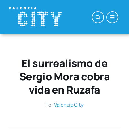
Saltar
al
contenido
El surrealismo de
Sergio Mora cobra
vida en Ruzafa
Por
Valen­cia City