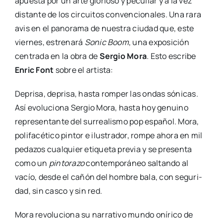
apues­ta por un arte glo­rio­so y pecu­liar y a la vez
dis­tan­te de los cir­cui­tos con­ven­cio­na­les. Una rara
avis en el pano­ra­ma de nues­tra ciu­dad que, este
vier­nes, estre­na­rá
Sonic Boom
, una expo­si­ción
cen­tra­da en la obra de
Ser­gio Mora
. Esto escri­be
Enric Font
sobre el artis­ta:
Depri­sa, depri­sa, has­ta rom­per las ondas sóni­cas.
Así evo­lu­cio­na Ser­gio Mora, has­ta hoy genuino
repre­sen­tan­te del surrea­lis­mo pop espa­ñol. Mora,
poli­fa­cé­ti­co pin­tor e ilus­tra­dor, rom­pe aho­ra en mil
peda­zos cual­quier eti­que­ta pre­via y se pre­sen­ta
como un
pin­to­ra­zo
con­tem­po­rá­neo sal­tan­do al
vacío, des­de el cañón del hom­bre bala, con segu­ri­
dad, sin cas­co y sin red.
Mora revo­lu­cio­na su narra­ti­vo mun­do oní­ri­co de