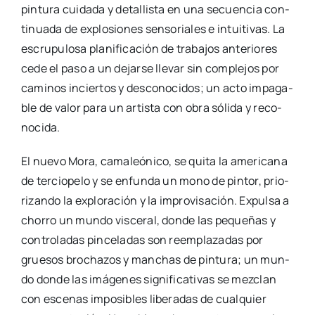
pin­tu­ra cui­da­da y deta­llis­ta en una secuen­cia con­
ti­nua­da de explo­sio­nes sen­so­ria­les e intui­ti­vas. La
escru­pu­lo­sa pla­ni­fi­ca­ción de tra­ba­jos ante­rio­res
cede el paso a un dejar­se lle­var sin com­ple­jos por
cami­nos incier­tos y des­co­no­ci­dos; un acto impa­ga­
ble de valor para un artis­ta con obra sóli­da y reco­
no­ci­da.
El nue­vo Mora, cama­leó­ni­co, se qui­ta la ame­ri­ca­na
de ter­cio­pe­lo y se enfun­da un mono de pin­tor, prio­
ri­zan­do la explo­ra­ción y la impro­vi­sa­ción. Expul­sa a
cho­rro un mun­do vis­ce­ral, don­de las peque­ñas y
con­tro­la­das pin­ce­la­das son reem­pla­za­das por
grue­sos bro­cha­zos y man­chas de pin­tu­ra; un mun­
do don­de las imá­ge­nes sig­ni­fi­ca­ti­vas se mez­clan
con esce­nas impo­si­bles libe­ra­das de cual­quier