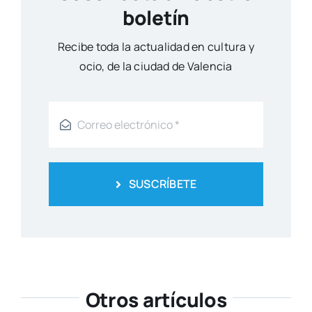
boletín
Reci­be toda la actua­li­dad en cul­tu­ra y
ocio, de la ciu­dad de Valen­cia
SUSCRÍBETE
Otros artículos