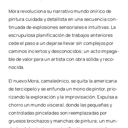
Mora revo­lu­cio­na su narra­ti­vo mun­do oní­ri­co de
pin­tu­ra cui­da­da y deta­llis­ta en una secuen­cia con­
ti­nua­da de explo­sio­nes sen­so­ria­les e intui­ti­vas. La
escru­pu­lo­sa pla­ni­fi­ca­ción de tra­ba­jos ante­rio­res
cede el paso a un dejar­se lle­var sin com­ple­jos por
cami­nos incier­tos y des­co­no­ci­dos; un acto impa­ga­
ble de valor para un artis­ta con obra sóli­da y reco­
no­ci­da.
El nue­vo Mora, cama­leó­ni­co, se qui­ta la ame­ri­ca­na
de ter­cio­pe­lo y se enfun­da un mono de pin­tor, prio­
ri­zan­do la explo­ra­ción y la impro­vi­sa­ción. Expul­sa a
cho­rro un mun­do vis­ce­ral, don­de las peque­ñas y
con­tro­la­das pin­ce­la­das son reem­pla­za­das por
grue­sos bro­cha­zos y man­chas de pin­tu­ra; un mun­