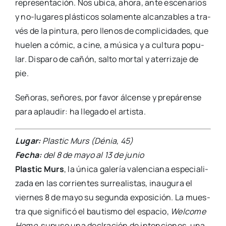
repre­sen­ta­ción. Nos ubi­ca, aho­ra, ante esce­na­rios
y no-luga­­res plás­ti­cos sola­men­te alcan­za­bles a tra­
vés de la pin­tu­ra, pero lle­nos de com­pli­ci­da­des, que
hue­len a cómic, a cine, a músi­ca y a cul­tu­ra popu­
lar. Dis­pa­ro de cañón, sal­to mor­tal y ate­rri­za­je de
pie.
Seño­ras, seño­res, por favor álcen­se y pre­pá­ren­se
para aplau­dir: ha lle­ga­do el artis­ta.
Lugar:
Plas­tic Murs (Dénia, 45)
Fecha:
del 8 de mayo al 13 de junio
Plas­tic Murs
, la úni­ca gale­ría valen­cia­na espe­cia­li­
za­da en las corrien­tes surrea­lis­tas, inau­gu­ra el
vier­nes 8 de mayo su segun­da expo­si­ción. La mues­
tra que sig­ni­fi­có el bau­tis­mo del espa­cio,
Wel­co­me
Home
, supu­so una declra­ción de inten­cio­nes, una