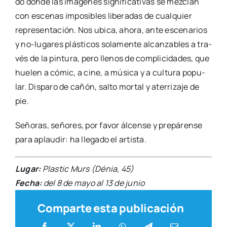
do don­de las imá­ge­nes sig­ni­fi­ca­ti­vas se mez­clan
con esce­nas impo­si­bles libe­ra­das de cual­quier
repre­sen­ta­ción. Nos ubi­ca, aho­ra, ante esce­na­rios
y no-luga­­res plás­ti­cos sola­men­te alcan­za­bles a tra­
vés de la pin­tu­ra, pero lle­nos de com­pli­ci­da­des, que
hue­len a cómic, a cine, a músi­ca y a cul­tu­ra popu­
lar. Dis­pa­ro de cañón, sal­to mor­tal y ate­rri­za­je de
pie.
Seño­ras, seño­res, por favor álcen­se y pre­pá­ren­se
para aplau­dir: ha lle­ga­do el artis­ta.
Lugar:
Plas­tic Murs (Dénia, 45)
Fecha:
del 8 de mayo al 13 de junio
Comparte esta publicación