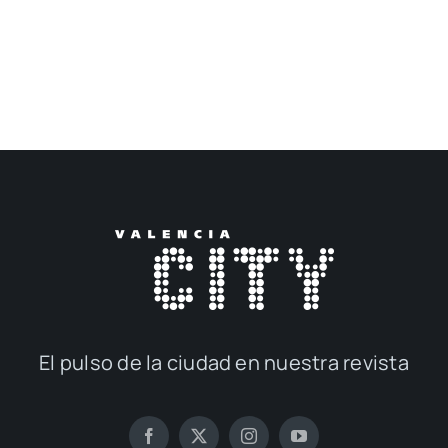
El pul­so de la ciu­dad en nues­tra revis­ta