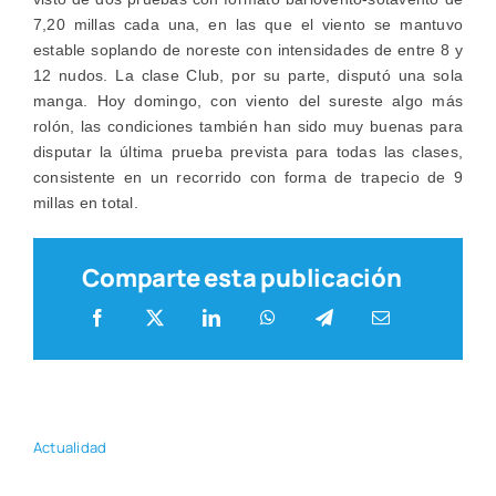
7,20 millas cada una, en las que el vien­to se man­tu­vo
esta­ble soplan­do de nores­te con inten­si­da­des de entre 8 y
12 nudos. La cla­se Club, por su par­te, dis­pu­tó una sola
man­ga. Hoy domin­go, con vien­to del sur­es­te algo más
rolón, las con­di­cio­nes tam­bién han sido muy bue­nas para
dispu­tar la últi­ma prue­ba pre­vis­ta para todas las cla­ses,
con­sis­ten­te en un reco­rri­do con for­ma de tra­pe­cio de 9
millas en total.
Comparte esta publicación
Actua­li­dad