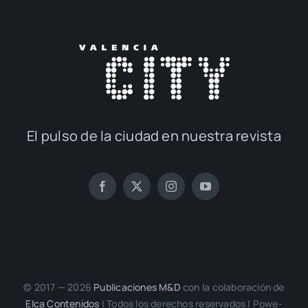
El pul­so de la ciu­dad en nues­tra revis­ta
© 2017 — 2026
Publi­ca­cio­nes M&D
con la cola­bo­ra­ción de
Elca Con­te­ni­dos
| Todos los dere­chos reser­va­dos | Powe­