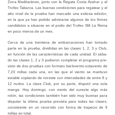
Zona Medi­ta­rá­neo, jun­to con la Rega­ta Cos­ta Azahar y el
Tro­feo Tabar­ca. Las bue­nas con­di­cio­nes para rega­tear y el
alto nivel de la prue­ba han mar­ca­do una exi­to­sa edi­ción,
en la que ya han podi­do adi­vi­nar­se algu­nos de los fir­mes
can­di­da­tos a situar­se en el podio del Tro­feo SM La Rei­na
en poco menos de un mes.
Cer­ca de una trein­te­na de embar­ca­cio­nes han toma­do
par­te en la prue­ba, divi­di­das en las cla­ses 1, 2, 3 y Club,
en fun­ción de las carac­te­rís­ti­cas de cada uni­dad. El sába­
do las cla­ses 1, 2 y 3 pudie­ron com­ple­tar el pro­gra­ma pre­
vis­to de dos prue­bas con for­ma­to bar­­lo­­ve­n­­to-sota­­ve­n­­to de
7,20 millas cada una, en las que el vien­to se man­tu­vo
esta­ble soplan­do de nores­te con inten­si­da­des de entre 8 y
12 nudos. La cla­se Club, por su par­te, dis­pu­tó una sola
man­ga. Hoy domin­go, con vien­to del sur­es­te algo más
rolón, las con­di­cio­nes tam­bién han sido muy bue­nas para
dispu­tar la últi­ma prue­ba pre­vis­ta para todas las cla­ses,
con­sis­ten­te en un reco­rri­do con for­ma de tra­pe­cio de 9
millas en total.