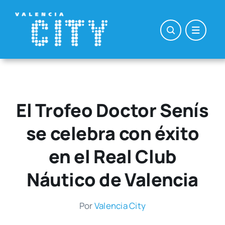
Saltar
al
contenido
El Trofeo Doctor Senís
se celebra con éxito
en el Real Club
Náutico de Valencia
Por
Valen­cia City