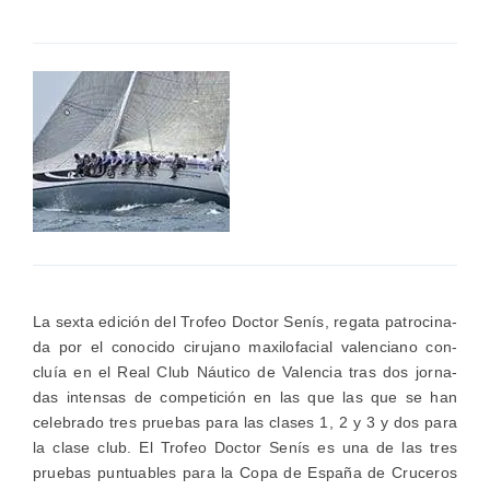
La sex­ta edi­ción del Tro­feo Doc­tor Senís, rega­ta patro­ci­na­
da por el cono­ci­do ciru­jano maxi­lo­fa­cial valen­ciano con­
cluía en el Real Club Náu­ti­co de Valen­cia tras dos jor­na­
das inten­sas de com­pe­ti­ción en las que las que se han
cele­bra­do tres prue­bas para las cla­ses 1, 2 y 3 y dos para
la cla­se club. El Tro­feo Doc­tor Senís es una de las tres
prue­bas pun­tua­bles para la Copa de Espa­ña de Cru­ce­ros