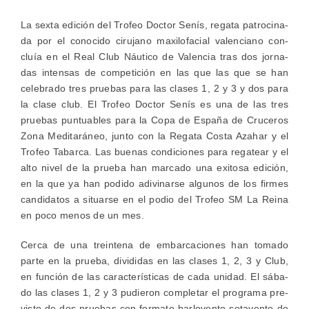
La sex­ta edi­ción del Tro­feo Doc­tor Senís, rega­ta patro­ci­na­
da por el cono­ci­do ciru­jano maxi­lo­fa­cial valen­ciano con­
cluía en el Real Club Náu­ti­co de Valen­cia tras dos jor­na­
das inten­sas de com­pe­ti­ción en las que las que se han
cele­bra­do tres prue­bas para las cla­ses 1, 2 y 3 y dos para
la cla­se club. El Tro­feo Doc­tor Senís es una de las tres
prue­bas pun­tua­bles para la Copa de Espa­ña de Cru­ce­ros
Zona Medi­ta­rá­neo, jun­to con la Rega­ta Cos­ta Azahar y el
Tro­feo Tabar­ca. Las bue­nas con­di­cio­nes para rega­tear y el
alto nivel de la prue­ba han mar­ca­do una exi­to­sa edi­ción,
en la que ya han podi­do adi­vi­nar­se algu­nos de los fir­mes
can­di­da­tos a situar­se en el podio del Tro­feo SM La Rei­na
en poco menos de un mes.
Cer­ca de una trein­te­na de embar­ca­cio­nes han toma­do
par­te en la prue­ba, divi­di­das en las cla­ses 1, 2, 3 y Club,
en fun­ción de las carac­te­rís­ti­cas de cada uni­dad. El sába­
do las cla­ses 1, 2 y 3 pudie­ron com­ple­tar el pro­gra­ma pre­
vis­to de dos prue­bas con for­ma­to bar­­lo­­ve­n­­to-sota­­ve­n­­to de