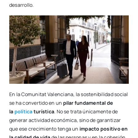
desa­rro­llo.
En la Comu­ni­tat Valen­cia­na, la sos­te­ni­bi­li­dad social
se ha con­ver­ti­do en un
pilar fun­da­men­tal de
la
polí­ti­ca
turís­ti­ca
. No se tra­ta úni­ca­men­te de
gene­rar acti­vi­dad eco­nó­mi­ca, sino de garan­ti­zar
que ese cre­ci­mien­to ten­ga un
impac­to posi­ti­vo en
la cali­dad de vida
de las per­so­nas y en la cohe­sión