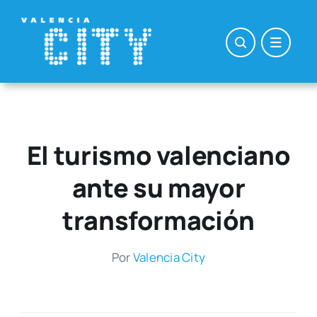
Saltar
al
contenido
El turismo valenciano
ante su mayor
transformación
Por
Valen­cia City