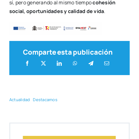
sí, pero gene­ran­do al mis­mo tiem­po
cohe­sión
social, opor­tu­ni­da­des y cali­dad de vida
.
Comparte esta publicación
Actua­li­dad
Des­ta­ca­mos