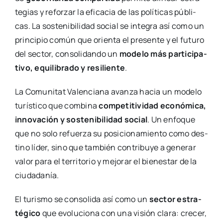
te­gias y refor­zar la efi­ca­cia de las polí­ti­cas públi­
cas. La sos­te­ni­bi­li­dad social se inte­gra así como un
prin­ci­pio común que orien­ta el pre­sen­te y el futu­ro
del sec­tor, con­so­li­dan­do un
mode­lo más par­ti­ci­pa­
ti­vo, equi­li­bra­do y resi­lien­te
.
La Comu­ni­tat Valen­cia­na avan­za hacia un mode­lo
turís­ti­co que com­bi­na
com­pe­ti­ti­vi­dad eco­nó­mi­ca,
inno­va­ción y sos­te­ni­bi­li­dad social
. Un enfo­que
que no solo refuer­za su posi­cio­na­mien­to como des­
tino líder, sino que tam­bién con­tri­bu­ye a gene­rar
valor para el terri­to­rio y mejo­rar el bien­es­tar de la
ciu­da­da­nía.
El turis­mo se con­so­li­da así como un
sec­tor estra­
té­gi­co
que evo­lu­cio­na con una visión cla­ra: cre­cer,