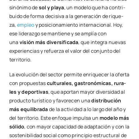
sinó­ni­mo de
sol y pla­ya
, un mode­lo que ha con­tri­
bui­do de for­ma deci­si­va a la gene­ra­ción de rique­
za,
empleo
y posi­cio­na­mien­to inter­na­cio­nal. Hoy,
ese lide­raz­go se man­tie­ne y se amplía con
una
visión más diver­si­fi­ca­da
, que inte­gra nue­vas
expe­rien­cias y refuer­za el valor del con­jun­to del
terri­to­rio.
La evo­lu­ción del sec­tor per­mi­te enri­que­cer la ofer­ta
con pro­pues­tas
cul­tu­ra­les, gas­tro­nó­mi­cas, rura­
les y depor­ti­vas
, que apor­tan mayor diver­si­dad al
pro­duc­to turís­ti­co y favo­re­cen una
dis­tri­bu­ción
más equi­li­bra­da
de la acti­vi­dad a lo lar­go del año y
del terri­to­rio. Este enfo­que impul­sa un
mode­lo más
sóli­do
, con mayor capa­ci­dad de adap­ta­ción y con la
sos­te­ni­bi­li­dad social como prin­ci­pio estruc­tu­ral de