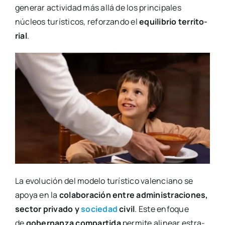
gene­rar acti­vi­dad más allá de los prin­ci­pa­les
núcleos turís­ti­cos, refor­zan­do el
equi­li­brio terri­to­
rial
.
La evo­lu­ción del mode­lo turís­ti­co valen­ciano se
apo­ya en la
cola­bo­ra­ción entre admi­nis­tra­cio­nes,
sec­tor pri­va­do y
socie­dad
civil
. Este enfo­que
de
gober­nan­za com­par­ti­da
per­mi­te ali­near estra­