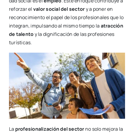
dad social es el
empleo
. Este enfo­que con­tri­bu­ye a
refor­zar el
valor social del sec­tor
y a poner en
reco­no­ci­mien­to el papel de los pro­fe­sio­na­les que lo
inte­gran, impul­san­do al mis­mo tiem­po la
atrac­ción
de talen­to
y la dig­ni­fi­ca­ción de las pro­fe­sio­nes
turís­ti­cas.
La
pro­fe­sio­na­li­za­ción del sec­tor
no solo mejo­ra la