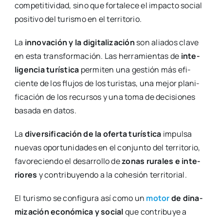
com­pe­ti­ti­vi­dad, sino que for­ta­le­ce el impac­to social
posi­ti­vo del turis­mo en el terri­to­rio.
La
inno­va­ción y la digi­ta­li­za­ción
son alia­dos cla­ve
en esta trans­for­ma­ción. Las herra­mien­tas de
inte­
li­gen­cia turís­ti­ca
per­mi­ten una ges­tión más efi­
cien­te de los flu­jos de los turis­tas, una mejor pla­ni­
fi­ca­ción de los recur­sos y una toma de deci­sio­nes
basa­da en datos.
La
diver­si­fi­ca­ción de la ofer­ta turís­ti­ca
impul­sa
nue­vas opor­tu­ni­da­des en el con­jun­to del terri­to­rio,
favo­re­cien­do el desa­rro­llo de
zonas rura­les e inte­
rio­res
y con­tri­bu­yen­do a la cohe­sión terri­to­rial.
El turis­mo se con­fi­gu­ra así como un
motor
de dina­
mi­za­ción eco­nó­mi­ca y social
que con­tri­bu­ye a