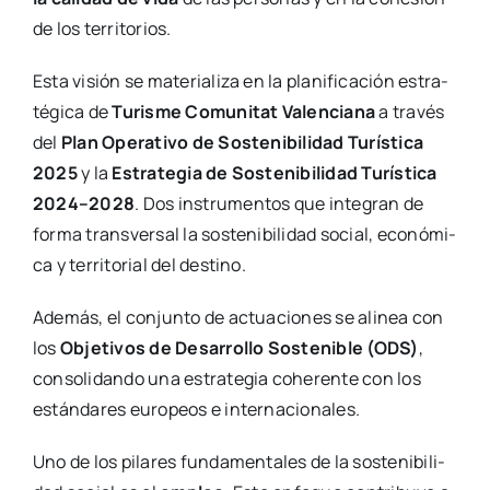
de los terri­to­rios.
Esta visión se mate­ria­li­za en la pla­ni­fi­ca­ción estra­
té­gi­ca de
Turis­me Comu­ni­tat Valen­cia­na
a tra­vés
del
Plan Ope­ra­ti­vo de Sos­te­ni­bi­li­dad Turís­ti­ca
2025
y la
Estra­te­gia de Sos­te­ni­bi­li­dad Turís­ti­ca
2024–2028
. Dos ins­tru­men­tos que inte­gran de
for­ma trans­ver­sal la sos­te­ni­bi­li­dad social, eco­nó­mi­
ca y terri­to­rial del des­tino.
Ade­más, el con­jun­to de actua­cio­nes se ali­nea con
los
Obje­ti­vos de Desa­rro­llo Sos­te­ni­ble (ODS)
,
con­so­li­dan­do una estra­te­gia cohe­ren­te con los
están­da­res euro­peos e inter­na­cio­na­les.
Uno de los pila­res fun­da­men­ta­les de la sos­te­ni­bi­li­