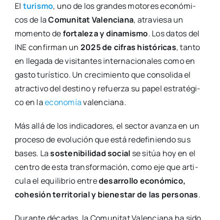
El
turis­mo
, uno de los gran­des moto­res eco­nó­mi­
cos de la
Comu­ni­tat Valen­cia­na
, atra­vie­sa un
momen­to de
for­ta­le­za y dina­mis­mo
. Los datos del
INE con­fir­man un
2025 de cifras his­tó­ri­cas
, tan­to
en lle­ga­da de visi­tan­tes inter­na­cio­na­les como en
gas­to turís­ti­co. Un cre­ci­mien­to que con­so­li­da el
atrac­ti­vo del des­tino y refuer­za su papel estra­té­gi­
co en la
eco­no­mía
valen­cia­na.
Más allá de los indi­ca­do­res, el sec­tor avan­za en un
pro­ce­so de evo­lu­ción que está rede­fi­nien­do sus
bases. La
sos­te­ni­bi­li­dad social
se sitúa hoy en el
cen­tro de esta trans­for­ma­ción, como eje que arti­
cu­la el equi­li­brio entre
desa­rro­llo eco­nó­mi­co,
cohe­sión terri­to­rial y bien­es­tar de las per­so­nas
.
Duran­te déca­das, la Comu­ni­tat Valen­cia­na ha sido