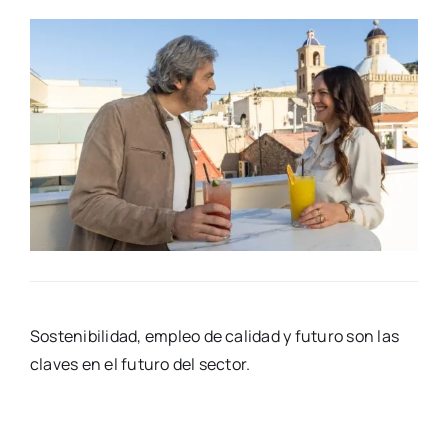
Sos­te­ni­bi­li­dad, empleo de cali­dad y futu­ro son las
cla­ves en el futu­ro del sec­tor.