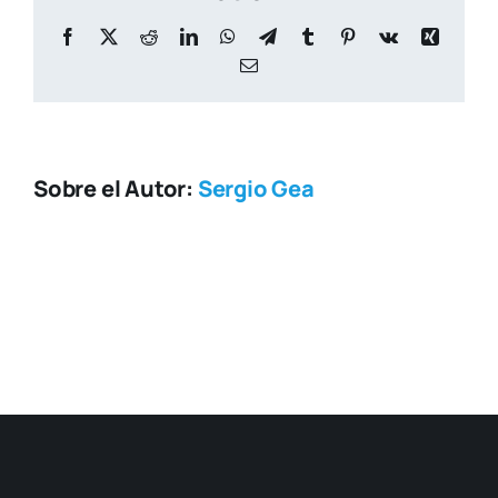
Facebook
X
Reddit
LinkedIn
WhatsApp
Telegram
Tumblr
Pinterest
Vk
Xing
Correo
electrónico
Sobre el Autor:
Sergio Gea