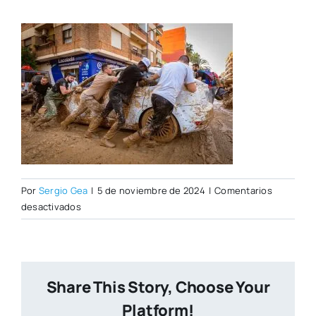
Por
Sergio Gea
|
5 de noviembre de 2024
|
Comentarios
en
desactivados
241102_ALBERTO
PLA_DANA-
76_6_11zon
Share This Story, Choose Your
Platform!