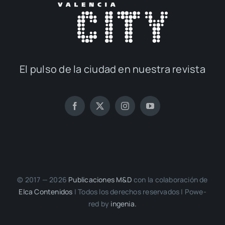
El pul­so de la ciu­dad en nues­tra revis­ta
© 2017 — 2026
Publi­ca­cio­nes M&D
con la cola­bo­ra­ción de
Elca Con­te­ni­dos
| Todos los dere­chos reser­va­dos | Powe­
red by
inge­nia.