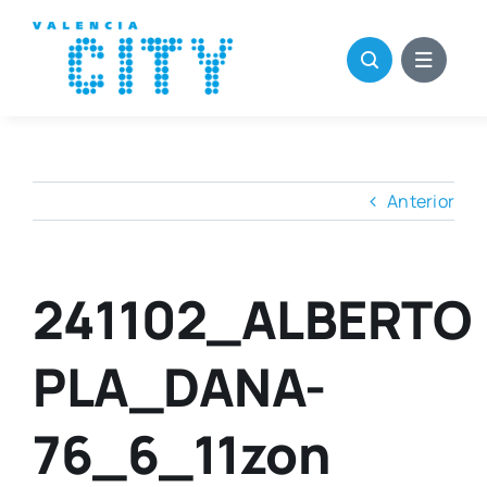
Saltar
al
contenido
Anterior
241102_ALBERTO
PLA_DANA-
76_6_11zon