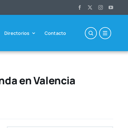
Direc­to­rios
Con­tac­to
enda en Valencia