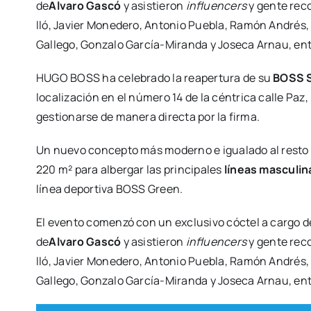
de
Alva­ro Gas­có
y asis­tie­ron
influen­cers
y gen­te reco
lló, Javier Mone­de­ro, Anto­nio Pue­bla, Ramón Andrés
Galle­go, Gon­za­lo Gar­­cía-Mira­n­­da y Jose­ca Arnau, en
HUGO BOSS ha cele­bra­do la reaper­tu­ra de su
BOSS S
loca­li­za­ción en el núme­ro 14 de la cén­tri­ca calle Paz
ges­tio­nar­se de mane­ra direc­ta por la fir­ma.
Un nue­vo con­cep­to más moderno e igua­la­do al res­
220 m² para alber­gar las prin­ci­pa­les
líneas mas­cu­li­
línea depor­ti­va BOSS Green.
El even­to comen­zó con un exclu­si­vo cóc­tel a car­go 
de
Alva­ro Gas­có
y asis­tie­ron
influen­cers
y gen­te reco
lló, Javier Mone­de­ro, Anto­nio Pue­bla, Ramón Andrés
Galle­go, Gon­za­lo Gar­­cía-Mira­n­­da y Jose­ca Arnau, en