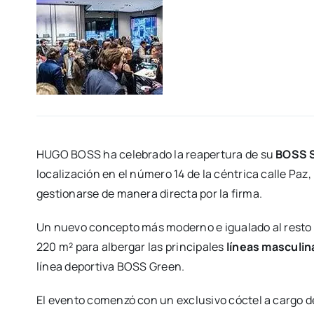
HUGO BOSS ha cele­bra­do la reaper­tu­ra de su
BOSS S
loca­li­za­ción en el núme­ro 14 de la cén­tri­ca calle Paz
ges­tio­nar­se de mane­ra direc­ta por la fir­ma.
Un nue­vo con­cep­to más moderno e igua­la­do al res­
220 m² para alber­gar las prin­ci­pa­les
líneas mas­cu­li­
línea depor­ti­va BOSS Green.
El even­to comen­zó con un exclu­si­vo cóc­tel a car­go 