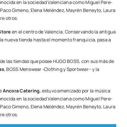
­no­ci­da en la socie­dad Valen­cia­na como Miguel Pere­
, Paco Gimeno, Ele­na Melén­dez, May­rén Beney­to, Lau­ra
tre otros.
to­re
en el cen­tro de Valen­cia. Con­ser­van­do la anti­gua
, la nue­va tien­da has­ta el momen­to fran­qui­cia, pasa a
to de las tien­das que posee HUGO BOSS, con sus más de
nas
, BOSS Mens­wear ‑Clothing y Sport­wear– y la
de
Anco­ra Cate­ring,
estu­vo ame­ni­za­do por la músi­ca
­no­ci­da en la socie­dad Valen­cia­na como Miguel Pere­
, Paco Gimeno, Ele­na Melén­dez, May­rén Beney­to, Lau­ra
tre otros.