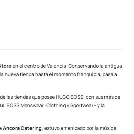
to­re
en el cen­tro de Valen­cia. Con­ser­van­do la anti­gua
, la nue­va tien­da has­ta el momen­to fran­qui­cia, pasa a
to de las tien­das que posee HUGO BOSS, con sus más de
nas
, BOSS Mens­wear ‑Clothing y Sport­wear– y la
de
Anco­ra Cate­ring,
estu­vo ame­ni­za­do por la músi­ca