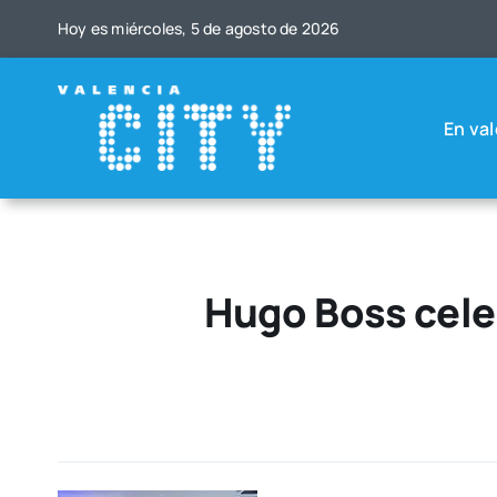
Saltar
Hoy es miér­co­les, 5 de agos­to de 2026
al
contenido
En val
Hugo Boss celeb