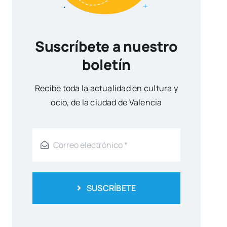
Suscríbete a nuestro
boletín
Reci­be toda la actua­li­dad en cul­tu­ra y
ocio, de la ciu­dad de Valen­cia
SUSCRÍBETE