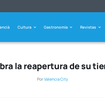
en­cià
Cul­tu­ra
Gas­tro­no­mía
Revis­tas
ra la reapertura de su ti
Por
Valen­cia City