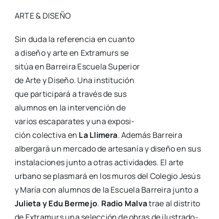
ARTE & DISEÑO
Sin duda la refe­ren­cia en cuan­to
a dise­ño y arte en Extra­murs se
sitúa en Barrei­ra Escue­la Supe­rior
de Arte y Dise­ño. Una ins­ti­tu­ción
que par­ti­ci­pa­rá a tra­vés de sus
alum­nos en la inter­ven­ción de
varios esca­pa­ra­tes y una expo­si­
ción colec­ti­va en
La Lli­me­ra
. Ade­más Barrei­ra
alber­ga­rá un mer­ca­do de arte­sa­nía y dise­ño en sus
ins­ta­la­cio­nes jun­to a otras acti­vi­da­des. El arte
urbano se plas­ma­rá en los muros del Cole­gio Jesús
y María con alum­nos de la Escue­la Barrei­ra jun­to a
Julie­ta y Edu Ber­me­jo
.
Radio Mal­va
trae al dis­tri­to
de Extra­murs una selec­ción de obras de ilus­tra­do­