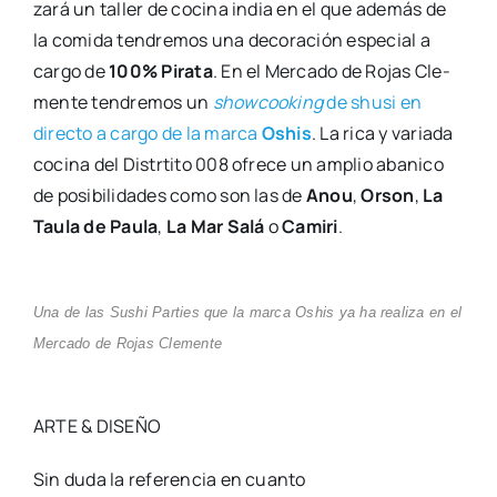
za­rá un taller de coci­na india en el que ade­más de
la comi­da ten­dre­mos una deco­ra­ción espe­cial a
car­go de
100% Pira­ta
. En el Mer­ca­do de Rojas Cle­
men­te ten­dre­mos un
show­coo­king
de shu­si en
direc­to a car­go de la mar­ca
Oshis
. La rica y varia­da
coci­na del Distrti­to 008 ofre­ce un amplio aba­ni­co
de posi­bi­li­da­des como son las de
Anou
,
Orson
,
La
Tau­la de Pau­la
,
La Mar Salá
o
Cami­ri
.
Una de las Sushi Par­ties que la mar­ca Oshis ya ha rea­li­za en el
Mer­ca­do de Rojas Cle­men­te
ARTE & DISEÑO
Sin duda la refe­ren­cia en cuan­to