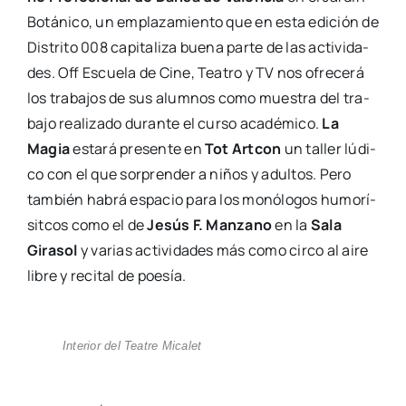
Botá­ni­co, un empla­za­mien­to que en esta edi­ción de
Dis­tri­to 008 capi­ta­li­za bue­na par­te de las acti­vi­da­
des. Off Escue­la de Cine, Tea­tro y TV nos ofre­ce­rá
los tra­ba­jos de sus alum­nos como mues­tra del tra­
ba­jo rea­li­za­do duran­te el cur­so aca­dé­mi­co.
La
Magia
esta­rá pre­sen­te en
Tot Art­con
un taller lúdi­
co con el que sor­pren­der a niños y adul­tos. Pero
tam­bién habrá espa­cio para los monó­lo­gos humo­rí­
sit­cos como el de
Jesús F. Man­zano
en la
Sala
Gira­sol
y varias acti­vi­da­des más como cir­co al aire
libre y reci­tal de poe­sía.
Inte­rior del Tea­tre Mica­let