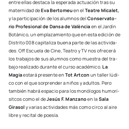
entre ellas des­ta­ca la espe­ra­da actua­ción tras su
mater­ni­dad de
Eva Ber­to­meu
en el
Tea­tre Mica­let,
y la par­ti­ci­pa­ción de los alum­nos del
Con­ser­va­to­
rio Pro­fe­sio­nal de Dan­sa de Valèn­cia
en el Jar­dín
Botá­ni­co, un empla­za­mien­to que en esta edi­ción de
Dis­tri­to 008 capi­ta­li­za bue­na par­te de las acti­vi­da­
des. Off Escue­la de Cine, Tea­tro y TV nos ofre­ce­rá
los tra­ba­jos de sus alum­nos como mues­tra del tra­
ba­jo rea­li­za­do duran­te el cur­so aca­dé­mi­co.
La
Magia
esta­rá pre­sen­te en
Tot Art­con
un taller lúdi­
co con el que sor­pren­der a niños y adul­tos. Pero
tam­bién habrá espa­cio para los monó­lo­gos humo­rí­
sit­cos como el de
Jesús F. Man­zano
en la
Sala
Gira­sol
y varias acti­vi­da­des más como cir­co al aire
libre y reci­tal de poe­sía.