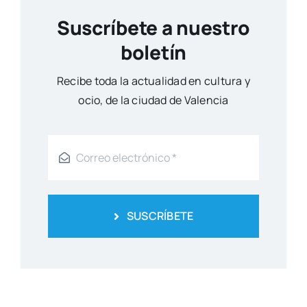
Suscríbete a nuestro
boletín
Reci­be toda la actua­li­dad en cul­tu­ra y
ocio, de la ciu­dad de Valen­cia
SUSCRÍBETE