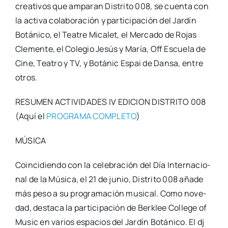
crea­ti­vos que ampa­ran Dis­tri­to 008, se cuen­ta con
la acti­va cola­bo­ra­ción y par­ti­ci­pa­ción del Jar­dín
Botá­ni­co, el Tea­tre Mica­let, el Mer­ca­do de Rojas
Cle­men­te, el Cole­gio Jesús y María, Off Escue­la de
Cine, Tea­tro y TV, y Botà­nic Espai de Dan­sa, entre
otros.
RESUMEN ACTIVIDADES IV EDICION DISTRITO 008
(Aquí el
PROGRAMA COMPLETO
)
MÚSICA
Coin­ci­dien­do con la cele­bra­ción del Día Inter­na­cio­
nal de la Músi­ca, el 21 de junio, Dis­tri­to 008 aña­de
más peso a su pro­gra­ma­ción musi­cal. Como nove­
dad, des­ta­ca la par­ti­ci­pa­ción de Ber­klee Colle­ge of
Music en varios espa­cios del Jar­dín Botá­ni­co. El dj