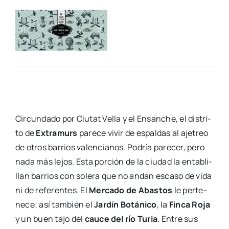
Cir­cun­da­do por Ciu­tat Vella y el Ensan­che, el dis­tri­
to de
Extra­murs
pare­ce vivir de espal­das al aje­treo
de otros barrios valen­cia­nos. Podría pare­cer, pero
nada más lejos. Esta por­ción de la ciu­dad la enta­bli­
llan barrios con sole­ra que no andan esca­so de vida
ni de refe­ren­tes. El
Mer­ca­do de Abas­tos
le per­te­
ne­ce; así tam­bién el
Jar­dín Botá­ni­co
, la
Fin­ca Roja
y un buen tajo del
cau­ce del río Turia
. Entre sus