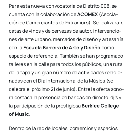
Para esta nue­va con­vo­ca­to­ria de Dis­tri­to 008, se
cuen­ta con la cola­bo­ra­ción de
ACOMEX
(Aso­cia­
ción de Comer­cian­tes de Extra­murs). Se rea­li­za­rán,
catas de vinos y de cer­ve­zas de autor, inter­ven­cio­
nes de arte urbano, mer­ca­dos de dise­ño y arte­sa­nía
con la
Escue­la Barrei­ra de Arte y Dise­ño
como
espa­cio de refe­ren­cia. Tam­bién se han pro­gra­ma­do
talle­res en la calle para todos los públi­cos, una ruta
de la tapa y un gran núme­ro de acti­vi­da­des rela­cio­
na­das con el Día Inter­na­cio­nal de la Músi­ca (se
cele­bra el pró­xi­mo 21 de junio). Entre la ofer­ta sono­
ra des­ta­ca la pre­sen­cia de ban­das en direc­to, dj’s y
la par­ti­ci­pa­ción de la pres­ti­gio­sa
Ber­klee Colle­ge
of Music
.
Den­tro de la red de loca­les, comer­cios y espa­cios