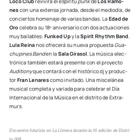
Loco Club
revi­vi­rá el espí­ri­tu
punk
de
Los Ramo­
nes
con una exten­sa jor­na­da, des­de el medio­día, de
con­cier­tos home­na­je de varias ban­das. La
Edad de
Oro
cele­bra su 18º ani­ver­sa­rio con dos actua­cio­nes
muy bai­la­bles:
Fun­ked Up
y la
Spi­rit Rhythm Band
.
Lula Rei­na
nos ofre­ce­rá su nue­va pro­pues­ta
Gua­
chu­pi­nes Band
en la
Sala Gira­sol
. La músi­ca elec­
tró­ni­ca tam­bién esta­rá pre­sen­te con el pro­yec­to
Audi­tiony
que con­ta­rá con el his­tó­ri­co dj y pro­duc­
tor
Fran Lena­res
como invi­ta­do. Una mis­ce­lá­nea
musi­cal com­ple­ta y varia­da para cele­brar el Día
Inter­na­cio­nal de la Músi­ca en el dis­tri­to de Extra­
murs.
Encuen­tro futu­ris­ta en La Lli­me­ra duran­te la III edi­ción de Dis­tri­
to 008