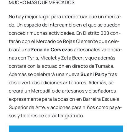
MUCHO MÁS QUE MERCADOS
No hay mejor lugar para inter­ac­tuar que un mer­ca­
do. Un espa­cio de inter­cam­bio en el que se pue­den
con­ce­bir muchas acti­vi­da­des. En Dis­tri­to 008 con­
ta­rán con el Mer­ca­do de Rojas Cle­men­te que cele­
bra­rá una
Feria de Cer­ve­zas
arte­sa­na­les valen­cia­
nas con Tyris, Mica­let y Zeta Beer; y que ade­más
con­ta­rá con la actua­ción en direc­to de Tuma­ka.
Ade­más se cele­bra­rá una nue­va
Sushi Party
tras
dos diver­ti­das edi­cio­nes ante­rio­res. Ade­más, se
crea­rá un Mer­ca­di­llo de arte­sa­nos y dise­ña­do­res
expre­sa­men­te para la oca­sión en Barrei­ra Escue­la
Supe­rior de Arte, y accio­nes para niños como paya­
sos y talle­res de carác­ter gra­tui­to
.