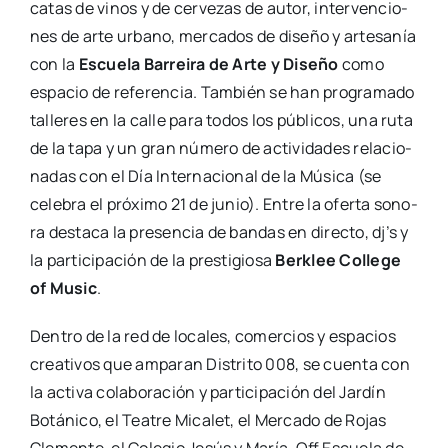
catas de vinos y de cer­ve­zas de autor, inter­ven­cio­
nes de arte urbano, mer­ca­dos de dise­ño y arte­sa­nía
con la
Escue­la Barrei­ra de Arte y Dise­ño
como
espa­cio de refe­ren­cia. Tam­bién se han pro­gra­ma­do
talle­res en la calle para todos los públi­cos, una ruta
de la tapa y un gran núme­ro de acti­vi­da­des rela­cio­
na­das con el Día Inter­na­cio­nal de la Músi­ca (se
cele­bra el pró­xi­mo 21 de junio). Entre la ofer­ta sono­
ra des­ta­ca la pre­sen­cia de ban­das en direc­to, dj’s y
la par­ti­ci­pa­ción de la pres­ti­gio­sa
Ber­klee Colle­ge
of Music
.
Den­tro de la red de loca­les, comer­cios y espa­cios
crea­ti­vos que ampa­ran Dis­tri­to 008, se cuen­ta con
la acti­va cola­bo­ra­ción y par­ti­ci­pa­ción del Jar­dín
Botá­ni­co, el Tea­tre Mica­let, el Mer­ca­do de Rojas