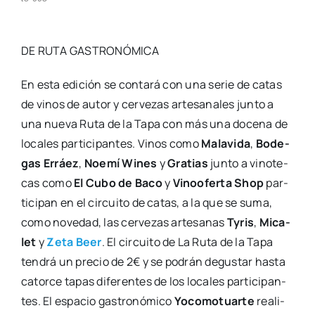
DE RUTA GASTRONÓMICA
En esta edi­ción se con­ta­rá con una serie de catas
de vinos de autor y cer­ve­zas arte­sa­na­les jun­to a
una nue­va Ruta de la Tapa con más una doce­na de
loca­les par­ti­ci­pan­tes. Vinos como
Mala­vi­da
,
Bode­
gas Erráez
,
Noe­mí Wines
y
Gra­tias
jun­to a vino­te­
cas como
El Cubo de Baco
y
Vinoo­fer­ta Shop
par­
ti­ci­pan en el cir­cui­to de catas, a la que se suma,
como nove­dad, las cer­ve­zas arte­sa­nas
Tyris
,
Mica­
let
y
Zeta Beer
. El cir­cui­to de La Ruta de la Tapa
ten­drá un pre­cio de 2€ y se podrán degus­tar has­ta
cator­ce tapas dife­ren­tes de los loca­les par­ti­ci­pan­
tes. El espa­cio gas­tro­nó­mi­co
Yoco­mo­tuar­te
rea­li­