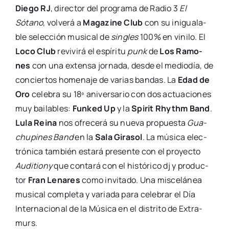
Die­go RJ
, direc­tor del pro­gra­ma de Radio 3
El
Sótano
, vol­ve­rá a
Maga­zi­ne Club
con su inigua­la­
ble selec­ción musi­cal de
sin­gles
100% en vini­lo. El
Loco Club
revi­vi­rá el espí­ri­tu
punk
de
Los Ramo­
nes
con una exten­sa jor­na­da, des­de el medio­día, de
con­cier­tos home­na­je de varias ban­das. La
Edad de
Oro
cele­bra su 18º ani­ver­sa­rio con dos actua­cio­nes
muy bai­la­bles:
Fun­ked Up
y la
Spi­rit Rhythm Band
.
Lula Rei­na
nos ofre­ce­rá su nue­va pro­pues­ta
Gua­
chu­pi­nes Band
en la
Sala Gira­sol
. La músi­ca elec­
tró­ni­ca tam­bién esta­rá pre­sen­te con el pro­yec­to
Audi­tiony
que con­ta­rá con el his­tó­ri­co dj y pro­duc­
tor
Fran Lena­res
como invi­ta­do. Una mis­ce­lá­nea
musi­cal com­ple­ta y varia­da para cele­brar el Día
Inter­na­cio­nal de la Músi­ca en el dis­tri­to de Extra­
murs.