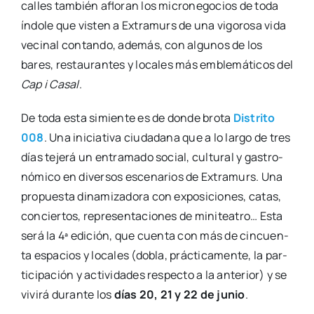
calles tam­bién aflo­ran los micro­ne­go­cios de toda
índo­le que vis­ten a Extra­murs de una vigo­ro­sa vida
veci­nal con­tan­do, ade­más, con algu­nos de los
bares, res­tau­ran­tes y loca­les más emble­má­ti­cos del
Cap i Casal
.
De toda esta simien­te es de don­de bro­ta
Dis­tri­to
008
. Una ini­cia­ti­va ciu­da­da­na que a lo lar­go de tres
días teje­rá un entra­ma­do social, cul­tu­ral y gas­tro­
nó­mi­co en diver­sos esce­na­rios de Extra­murs. Una
pro­pues­ta dina­mi­za­do­ra con expo­si­cio­nes, catas,
con­cier­tos, repre­sen­ta­cio­nes de mini­tea­tro… Esta
será la 4ª edi­ción, que cuen­ta con más de cin­cuen­
ta espa­cios y loca­les (dobla, prác­ti­ca­men­te, la par­
ti­ci­pa­ción y acti­vi­da­des res­pec­to a la ante­rior) y se
vivi­rá duran­te los
días 20, 21 y 22 de junio
.