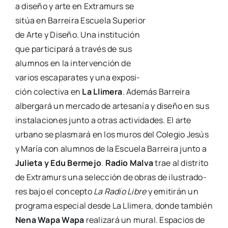
a dise­ño y arte en Extra­murs se
sitúa en Barrei­ra Escue­la Supe­rior
de Arte y Dise­ño. Una ins­ti­tu­ción
que par­ti­ci­pa­rá a tra­vés de sus
alum­nos en la inter­ven­ción de
varios esca­pa­ra­tes y una expo­si­
ción colec­ti­va en
La Lli­me­ra
. Ade­más Barrei­ra
alber­ga­rá un mer­ca­do de arte­sa­nía y dise­ño en sus
ins­ta­la­cio­nes jun­to a otras acti­vi­da­des. El arte
urbano se plas­ma­rá en los muros del Cole­gio Jesús
y María con alum­nos de la Escue­la Barrei­ra jun­to a
Julie­ta y Edu Ber­me­jo
.
Radio Mal­va
trae al dis­tri­to
de Extra­murs una selec­ción de obras de ilus­tra­do­
res bajo el con­cep­to
La Radio Libre
y emi­ti­rán un
pro­gra­ma espe­cial des­de La Lli­me­ra, don­de tam­bién
Nena Wapa Wapa
rea­li­za­rá un mural. Espa­cios de