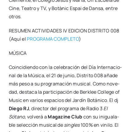
Cle­men­te, el Cole­gio Jesús y María, Off Escue­la de
Cine, Tea­tro y TV, y Botà­nic Espai de Dan­sa, entre
otros.
RESUMEN ACTIVIDADES IV EDICION DISTRITO 008
(Aquí el
PROGRAMA COMPLETO
)
MÚSICA
Coin­ci­dien­do con la cele­bra­ción del Día Inter­na­cio­
nal de la Músi­ca, el 21 de junio, Dis­tri­to 008 aña­de
más peso a su pro­gra­ma­ción musi­cal. Como nove­
dad, des­ta­ca la par­ti­ci­pa­ción de Ber­klee Colle­ge of
Music en varios espa­cios del Jar­dín Botá­ni­co. El dj
Die­go RJ
, direc­tor del pro­gra­ma de Radio 3
El
Sótano
, vol­ve­rá a
Maga­zi­ne Club
con su inigua­la­
ble selec­ción musi­cal de
sin­gles
100% en vini­lo. El