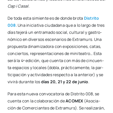
Cap i Casal
.
De toda esta simien­te es de don­de bro­ta
Dis­tri­to
008
. Una ini­cia­ti­va ciu­da­da­na que a lo lar­go de tres
días teje­rá un entra­ma­do social, cul­tu­ral y gas­tro­
nó­mi­co en diver­sos esce­na­rios de Extra­murs. Una
pro­pues­ta dina­mi­za­do­ra con expo­si­cio­nes, catas,
con­cier­tos, repre­sen­ta­cio­nes de mini­tea­tro… Esta
será la 4ª edi­ción, que cuen­ta con más de cin­cuen­
ta espa­cios y loca­les (dobla, prác­ti­ca­men­te, la par­
ti­ci­pa­ción y acti­vi­da­des res­pec­to a la ante­rior) y se
vivi­rá duran­te los
días 20, 21 y 22 de junio
.
Para esta nue­va con­vo­ca­to­ria de Dis­tri­to 008, se
cuen­ta con la cola­bo­ra­ción de
ACOMEX
(Aso­cia­
ción de Comer­cian­tes de Extra­murs). Se rea­li­za­rán,