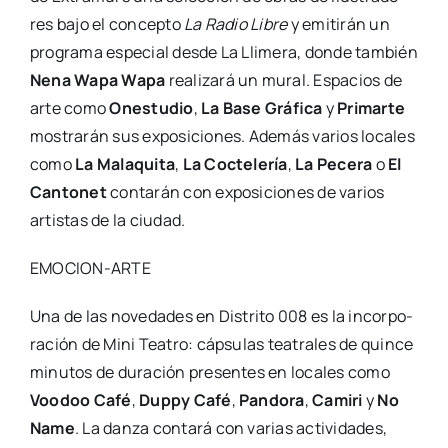
res bajo el con­cep­to
La Radio Libre
y emi­ti­rán un
pro­gra­ma espe­cial des­de La Lli­me­ra, don­de tam­bién
Nena Wapa Wapa
rea­li­za­rá un mural. Espa­cios de
arte como
Ones­tu­dio
,
La Base Grá­fi­ca
y
Pri­mar­te
mos­tra­rán sus expo­si­cio­nes. Ade­más varios loca­les
como
La Mala­qui­ta
,
La Coc­te­le­ría
,
La Pece­ra
o
El
Can­to­net
con­ta­rán con expo­si­cio­nes de varios
artis­tas de la ciu­dad.
EMOCION-ARTE
Una de las nove­da­des en Dis­tri­to 008 es la incor­po­
ra­ción de Mini Tea­tro: cáp­su­las tea­tra­les de quin­ce
minu­tos de dura­ción pre­sen­tes en loca­les como
Voo­doo Café
,
Duppy Café
,
Pan­do­ra
,
Cami­ri
y
No
Name
. La dan­za con­ta­rá con varias acti­vi­da­des,