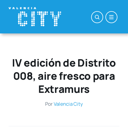
Saltar
al
contenido
IV edición de Distrito
008, aire fresco para
Extramurs
Por
Valen­cia City