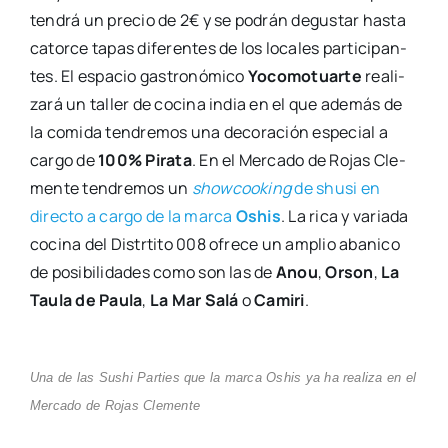
ten­drá un pre­cio de 2€ y se podrán degus­tar has­ta
cator­ce tapas dife­ren­tes de los loca­les par­ti­ci­pan­
tes. El espa­cio gas­tro­nó­mi­co
Yoco­mo­tuar­te
rea­li­
za­rá un taller de coci­na india en el que ade­más de
la comi­da ten­dre­mos una deco­ra­ción espe­cial a
car­go de
100% Pira­ta
. En el Mer­ca­do de Rojas Cle­
men­te ten­dre­mos un
show­coo­king
de shu­si en
direc­to a car­go de la mar­ca
Oshis
. La rica y varia­da
coci­na del Distrti­to 008 ofre­ce un amplio aba­ni­co
de posi­bi­li­da­des como son las de
Anou
,
Orson
,
La
Tau­la de Pau­la
,
La Mar Salá
o
Cami­ri
.
Una de las Sushi Par­ties que la mar­ca Oshis ya ha rea­li­za en el
Mer­ca­do de Rojas Cle­men­te