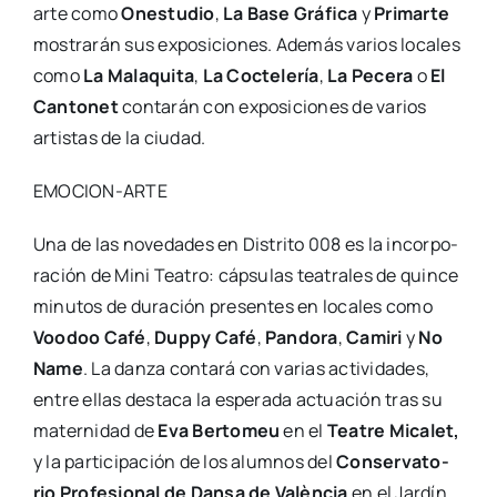
arte como
Ones­tu­dio
,
La Base Grá­fi­ca
y
Pri­mar­te
mos­tra­rán sus expo­si­cio­nes. Ade­más varios loca­les
como
La Mala­qui­ta
,
La Coc­te­le­ría
,
La Pece­ra
o
El
Can­to­net
con­ta­rán con expo­si­cio­nes de varios
artis­tas de la ciu­dad.
EMOCION-ARTE
Una de las nove­da­des en Dis­tri­to 008 es la incor­po­
ra­ción de Mini Tea­tro: cáp­su­las tea­tra­les de quin­ce
minu­tos de dura­ción pre­sen­tes en loca­les como
Voo­doo Café
,
Duppy Café
,
Pan­do­ra
,
Cami­ri
y
No
Name
. La dan­za con­ta­rá con varias acti­vi­da­des,
entre ellas des­ta­ca la espe­ra­da actua­ción tras su
mater­ni­dad de
Eva Ber­to­meu
en el
Tea­tre Mica­let,
y la par­ti­ci­pa­ción de los alum­nos del
Con­ser­va­to­
rio Pro­fe­sio­nal de Dan­sa de Valèn­cia
en el Jar­dín