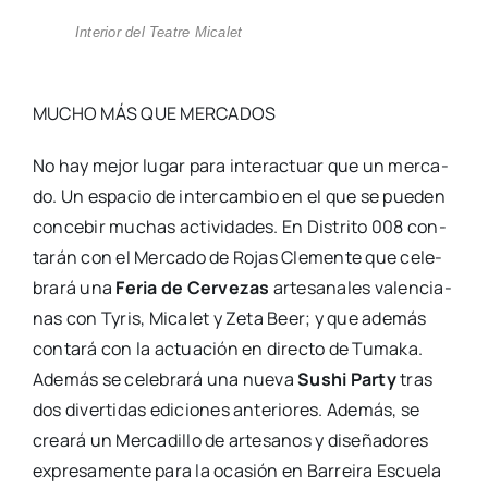
Inte­rior del Tea­tre Mica­let
MUCHO MÁS QUE MERCADOS
No hay mejor lugar para inter­ac­tuar que un mer­ca­
do. Un espa­cio de inter­cam­bio en el que se pue­den
con­ce­bir muchas acti­vi­da­des. En Dis­tri­to 008 con­
ta­rán con el Mer­ca­do de Rojas Cle­men­te que cele­
bra­rá una
Feria de Cer­ve­zas
arte­sa­na­les valen­cia­
nas con Tyris, Mica­let y Zeta Beer; y que ade­más
con­ta­rá con la actua­ción en direc­to de Tuma­ka.
Ade­más se cele­bra­rá una nue­va
Sushi Party
tras
dos diver­ti­das edi­cio­nes ante­rio­res. Ade­más, se
crea­rá un Mer­ca­di­llo de arte­sa­nos y dise­ña­do­res
expre­sa­men­te para la oca­sión en Barrei­ra Escue­la