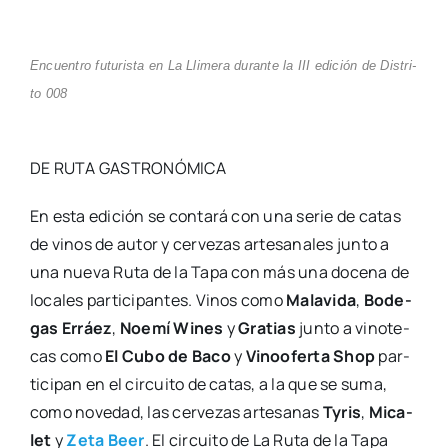
Encuen­tro futu­ris­ta en La Lli­me­ra duran­te la III edi­ción de Dis­tri­
to 008
DE RUTA GASTRONÓMICA
En esta edi­ción se con­ta­rá con una serie de catas
de vinos de autor y cer­ve­zas arte­sa­na­les jun­to a
una nue­va Ruta de la Tapa con más una doce­na de
loca­les par­ti­ci­pan­tes. Vinos como
Mala­vi­da
,
Bode­
gas Erráez
,
Noe­mí Wines
y
Gra­tias
jun­to a vino­te­
cas como
El Cubo de Baco
y
Vinoo­fer­ta Shop
par­
ti­ci­pan en el cir­cui­to de catas, a la que se suma,
como nove­dad, las cer­ve­zas arte­sa­nas
Tyris
,
Mica­
let
y
Zeta Beer
. El cir­cui­to de La Ruta de la Tapa