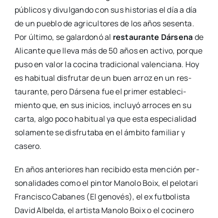
públi­cos y divul­gan­do con sus his­to­rias el día a día
de un pue­blo de agri­cul­to­res de los años sesen­ta.
Por últi­mo, se galar­do­nó al
res­tau­ran­te Dár­se­na
de
Ali­can­te que lle­va más de 50 años en acti­vo, por­que
puso en valor la coci­na tra­di­cio­nal valen­cia­na. Hoy
es habi­tual dis­fru­tar de un buen arroz en un res­
tau­ran­te, pero Dár­se­na fue el pri­mer esta­ble­ci­
mien­to que, en sus ini­cios, inclu­yó arro­ces en su
car­ta, algo poco habi­tual ya que esta espe­cia­li­dad
sola­men­te se dis­fru­ta­ba en el ámbi­to fami­liar y
case­ro.
En años ante­rio­res han reci­bi­do esta men­ción per­
so­na­li­da­des como el pin­tor Mano­lo Boix, el pelo­ta­ri
Fran­cis­co Caba­nes (El geno­vés), el ex fut­bo­lis­ta
David Albel­da, el artis­ta Mano­lo Boix o el coci­ne­ro