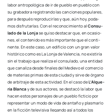
labor antro­po­ló­gi­ca de ir de pue­blo en pue­blo con
su gra­ba­do­ra regis­tran­do las can­cio­nes popu­la­res,
para des­pués repro­du­cir­las y que, aún hoy, poda­
mos dis­fru­tar­las. Con el reco­no­ci­mien­to al
Con­su­
la­do de la Lon­ja
se qui­so des­ta­car que, en oca­sio­
nes, el con­te­ni­do es más impor­tan­te que el con­ti­
nen­te. En este caso, un edi­fi­cio con un gran valor
his­tó­ri­co como es La Lon­ja de Valen­cia, no exis­ti­ría
sin el tra­ba­jo que rea­li­za el con­su­la­do, una enti­dad
que cana­li­za des­de fina­les del Medie­vo el comer­cio
de mate­rias pri­mas de esta ciu­dad y sir­ve de órgano
de arbi­tra­je de esta acti­vi­dad. En el caso de
L’Al­que­
ria Blan­ca
y de sus acto­res, se des­ta­có la labor que
hacen estos per­so­na­jes de un pue­blo fic­ti­cio por
repre­sen­tar un modo de vida de anta­ño y plas­mar­lo
en la fic­ción tele­vi­si­va lle­gan­do así a todos los