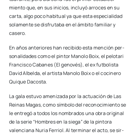
mien­to que, en sus ini­cios, inclu­yó arro­ces en su
car­ta, algo poco habi­tual ya que esta espe­cia­li­dad
sola­men­te se dis­fru­ta­ba en el ámbi­to fami­liar y
case­ro.
En años ante­rio­res han reci­bi­do esta men­ción per­
so­na­li­da­des como el pin­tor Mano­lo Boix, el pelo­ta­ri
Fran­cis­co Caba­nes (El geno­vés), el ex fut­bo­lis­ta
David Albel­da, el artis­ta Mano­lo Boix o el coci­ne­ro
Qui­que Dacos­ta.
La gala estu­vo ame­ni­za­da por la actua­ción de Las
Rei­nas Magas, como sím­bo­lo del reco­no­ci­mien­to se
le entre­gó a todos los nom­bra­dos una obra ori­gi­nal
de la serie “Hom­bres en la sie­ga” de la pin­to­ra
valen­cia­na Nuria Ferriol. Al ter­mi­nar el acto, se sir­