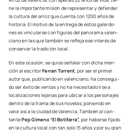
Arroz de Valen­cia, con ape­nas 20 años de vida, tie­
ne la impor­tan­te misión de repre­sen­tar y defen­der
la cul­tu­ra del arroz que cuen­ta con 1200 años de
his­to­ria. El moti­vo de la entre­ga de estos galar­do­
nes es vin­cu­lar­se con figu­ras del pano­ra­ma valen­
ciano en las que tam­bién se refle­ja ese inte­rés de
con­ser­var la tra­di­ción local.
En esta oca­sión, se qui­so seña­lar con dicha men­
ción al escri­tor
Ferran Torrent
, por ser el pri­mer
autor que, publi­can­do en valen­ciano, ha con­se­gui­
do ser éxi­to de ven­tas y no ha nece­si­ta­do irse a
loca­li­za­cio­nes leja­nas para ubi­car a los per­so­na­jes
den­tro de la tra­ma de sus nove­las, ponien­do en
valor así a la ciu­dad de Valen­cia. Tam­bién al can­
tan­te
Pep Gimeno “El Boti­fa­rra”,
por haber­se fija­do
en la cul­tu­ra local con tan solo 15 años y por su gran