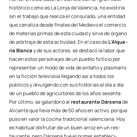
his­tó­ri­co como es La Lon­ja de Valen­cia, no exis­ti­ría
sin el tra­ba­jo que rea­li­za el con­su­la­do, una enti­dad
que cana­li­za des­de fina­les del Medie­vo el comer­cio
de mate­rias pri­mas de esta ciu­dad y sir­ve de órgano
de arbi­tra­je de esta acti­vi­dad. En el caso de
L’Al­que­
ria Blan­ca
y de sus acto­res, se des­ta­có la labor que
hacen estos per­so­na­jes de un pue­blo fic­ti­cio por
repre­sen­tar un modo de vida de anta­ño y plas­mar­lo
en la fic­ción tele­vi­si­va lle­gan­do así a todos los
públi­cos y divul­gan­do con sus his­to­rias el día a día
de un pue­blo de agri­cul­to­res de los años sesen­ta.
Por últi­mo, se galar­do­nó al
res­tau­ran­te Dár­se­na
de
Ali­can­te que lle­va más de 50 años en acti­vo, por­que
puso en valor la coci­na tra­di­cio­nal valen­cia­na. Hoy
es habi­tual dis­fru­tar de un buen arroz en un res­
tau­ran­te, pero Dár­se­na fue el pri­mer esta­ble­ci­