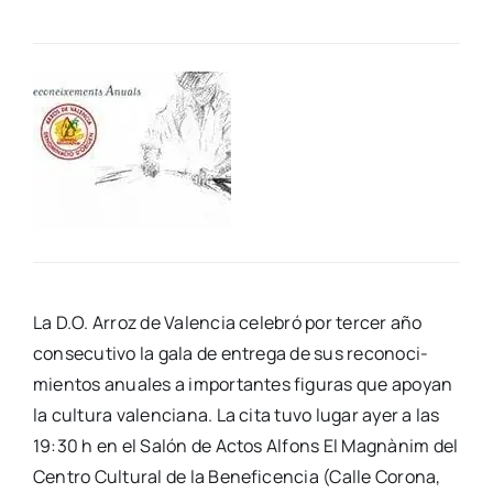
La D.O. Arroz de Valen­cia cele­bró por ter­cer año
con­se­cu­ti­vo la gala de entre­ga de sus reco­no­ci­
mien­tos anua­les a impor­tan­tes figu­ras que apo­yan
la cul­tu­ra valen­cia­na. La cita tuvo lugar ayer a las
19:30 h en el Salón de Actos Alfons El Mag­nà­nim del
Cen­tro Cul­tu­ral de la Bene­fi­cen­cia (Calle Coro­na,