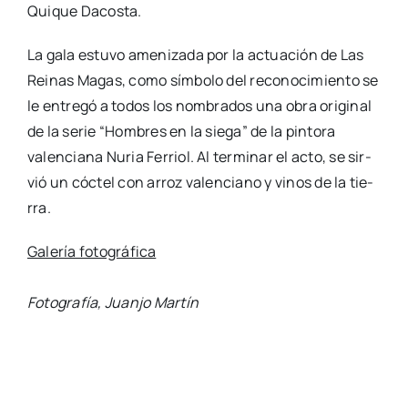
Qui­que Dacos­ta.
La gala estu­vo ame­ni­za­da por la actua­ción de Las
Rei­nas Magas, como sím­bo­lo del reco­no­ci­mien­to se
le entre­gó a todos los nom­bra­dos una obra ori­gi­nal
de la serie “Hom­bres en la sie­ga” de la pin­to­ra
valen­cia­na Nuria Ferriol. Al ter­mi­nar el acto, se sir­
vió un cóc­tel con arroz valen­ciano y vinos de la tie­
rra.
Gale­ría foto­grá­fi­ca
Foto­gra­fía, Juan­jo Mar­tín