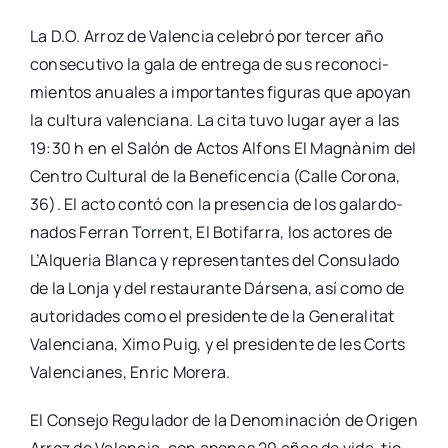
La D.O. Arroz de Valen­cia cele­bró por ter­cer año
con­se­cu­ti­vo la gala de entre­ga de sus reco­no­ci­
mien­tos anua­les a impor­tan­tes figu­ras que apo­yan
la cul­tu­ra valen­cia­na. La cita tuvo lugar ayer a las
19:30 h en el Salón de Actos Alfons El Mag­nà­nim del
Cen­tro Cul­tu­ral de la Bene­fi­cen­cia (Calle Coro­na,
36). El acto con­tó con la pre­sen­cia de los galar­do­
na­dos Ferran Torrent, El Boti­fa­rra, los acto­res de
L’Al­que­ria Blan­ca y repre­sen­tan­tes del Con­su­la­do
de la Lon­ja y del res­tau­ran­te Dár­se­na, así como de
auto­ri­da­des como el pre­si­den­te de la Gene­ra­li­tat
Valen­cia­na, Ximo Puig, y el pre­si­den­te de les Corts
Valen­cia­nes, Enric More­ra.
El Con­se­jo Regu­la­dor de la Deno­mi­na­ción de Ori­gen