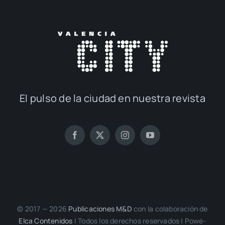
El pul­so de la ciu­dad en nues­tra revis­ta
© 2017 — 2026
Publi­ca­cio­nes M&D
con la cola­bo­ra­ción de
Elca Con­te­ni­dos
| Todos los dere­chos reser­va­dos | Powe­