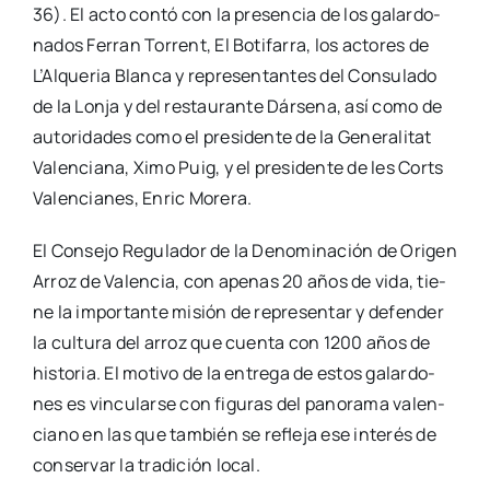
36). El acto con­tó con la pre­sen­cia de los galar­do­
na­dos Ferran Torrent, El Boti­fa­rra, los acto­res de
L’Al­que­ria Blan­ca y repre­sen­tan­tes del Con­su­la­do
de la Lon­ja y del res­tau­ran­te Dár­se­na, así como de
auto­ri­da­des como el pre­si­den­te de la Gene­ra­li­tat
Valen­cia­na, Ximo Puig, y el pre­si­den­te de les Corts
Valen­cia­nes, Enric More­ra.
El Con­se­jo Regu­la­dor de la Deno­mi­na­ción de Ori­gen
Arroz de Valen­cia, con ape­nas 20 años de vida, tie­
ne la impor­tan­te misión de repre­sen­tar y defen­der
la cul­tu­ra del arroz que cuen­ta con 1200 años de
his­to­ria. El moti­vo de la entre­ga de estos galar­do­
nes es vin­cu­lar­se con figu­ras del pano­ra­ma valen­
ciano en las que tam­bién se refle­ja ese inte­rés de
con­ser­var la tra­di­ción local.