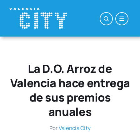
Saltar
al
contenido
La D.O. Arroz de
Valencia hace entrega
de sus premios
anuales
Por
Valen­cia City