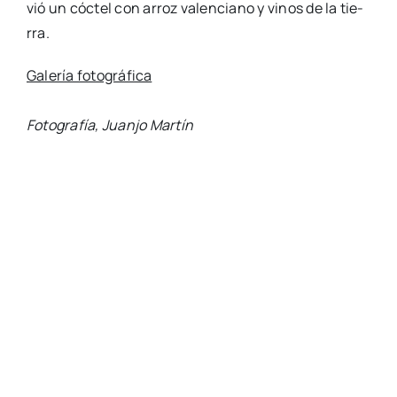
vió un cóc­tel con arroz valen­ciano y vinos de la tie­
rra.
Gale­ría foto­grá­fi­ca
Foto­gra­fía, Juan­jo Mar­tín