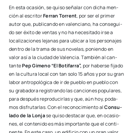
En esta oca­sión, se qui­so seña­lar con dicha men­
ción al escri­tor
Ferran Torrent
, por ser el pri­mer
autor que, publi­can­do en valen­ciano, ha con­se­gui­
do ser éxi­to de ven­tas y no ha nece­si­ta­do irse a
loca­li­za­cio­nes leja­nas para ubi­car a los per­so­na­jes
den­tro de la tra­ma de sus nove­las, ponien­do en
valor así a la ciu­dad de Valen­cia. Tam­bién al can­
tan­te
Pep Gimeno “El Boti­fa­rra”,
por haber­se fija­do
en la cul­tu­ra local con tan solo 15 años y por su gran
labor antro­po­ló­gi­ca de ir de pue­blo en pue­blo con
su gra­ba­do­ra regis­tran­do las can­cio­nes popu­la­res,
para des­pués repro­du­cir­las y que, aún hoy, poda­
mos dis­fru­tar­las. Con el reco­no­ci­mien­to al
Con­su­
la­do de la Lon­ja
se qui­so des­ta­car que, en oca­sio­
nes, el con­te­ni­do es más impor­tan­te que el con­ti­
nen­te. En este caso, un edi­fi­cio con un gran valor